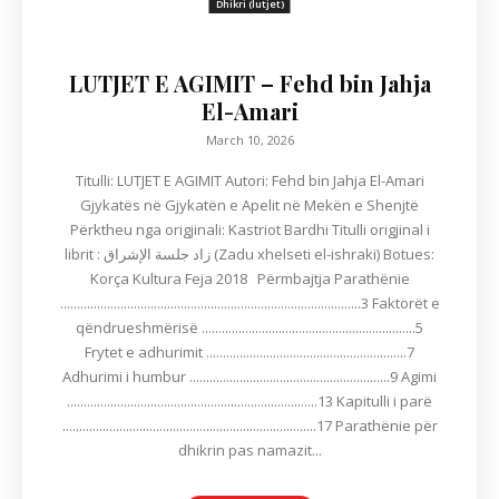
Dhikri (lutjet)
LUTJET E AGIMIT – Fehd bin Jahja
El-Amari
March 10, 2026
Titulli: LUTJET E AGIMIT Autori: Fehd bin Jahja El-Amari
Gjykatës në Gjykatën e Apelit në Mekën e Shenjtë
Përktheu nga origjinali: Kastriot Bardhi Titulli origjinal i
librit : زاد جلسة الإشراق (Zadu xhelseti el-ishraki) Botues:
Korça Kultura Feja 2018 Përmbajtja Parathënie
..........................................................................................3 Faktorët e
qëndrueshmërisë ................................................................5
Frytet e adhurimit ............................................................7
Adhurimi i humbur ............................................................9 Agimi
...........................................................................13 Kapitulli i parë
............................................................................17 Parathënie për
dhikrin pas namazit...