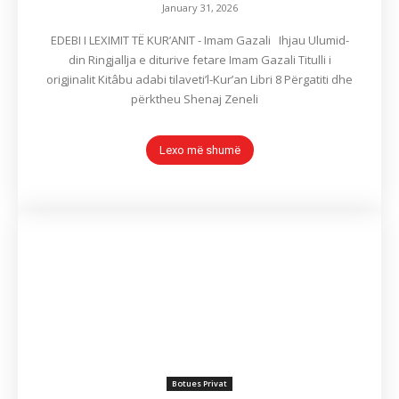
January 31, 2026
EDEBI I LEXIMIT TË KUR’ANIT - Imam Gazali Ihjau Ulumid-
din Ringjallja e diturive fetare Imam Gazali Titulli i
origjinalit Kitâbu adabi tilaveti’l-Kur’an Libri 8 Përgatiti dhe
përktheu Shenaj Zeneli
Lexo më shumë
Botues Privat