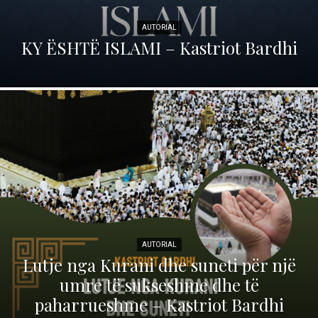
AUTORIAL
KY ËSHTË ISLAMI – Kastriot Bardhi
AUTORIAL
Lutje nga Kurani dhe suneti për një
umre të sukseshme dhe të
paharrueshme – Kastriot Bardhi