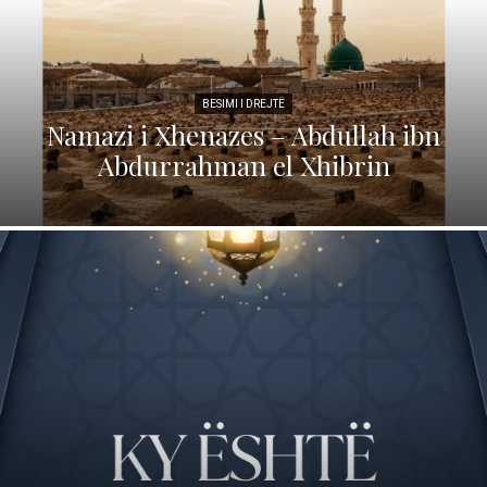
BESIMI I DREJTË
Namazi i Xhenazes – Abdullah ibn
Abdurrahman el Xhibrin