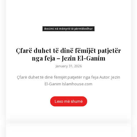
Besimi në mënyrë të përmbledhur
Çfarë duhet të dinë fëmijët patjetër
nga feja – Jezin El-Ganim
January 31, 2026
Çfarë duhet të dinë fëmijët patjetër nga feja Autor: Jezin
El-Ganim Islamhouse.com
Lexo më shumë