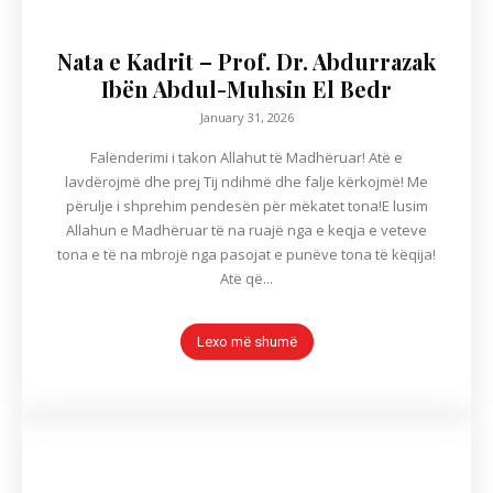
Nata e Kadrit – Prof. Dr. Abdurrazak
Ibën Abdul-Muhsin El Bedr
January 31, 2026
Falënderimi i takon Allahut të Madhëruar! Atë e
lavdërojmë dhe prej Tij ndihmë dhe falje kërkojmë! Me
përulje i shprehim pendesën për mëkatet tona!E lusim
Allahun e Madhëruar të na ruajë nga e keqja e veteve
tona e të na mbrojë nga pasojat e punëve tona të këqija!
Atë që...
Lexo më shumë