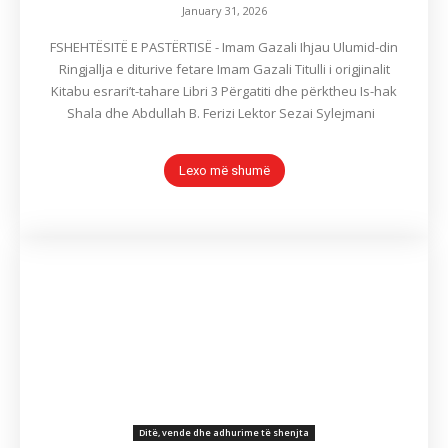
January 31, 2026
FSHEHTËSITË E PASTËRTISË - Imam Gazali Ihjau Ulumid-din
Ringjallja e diturive fetare Imam Gazali Titulli i origjinalit
Kitabu esrari’t-tahare Libri 3 Përgatiti dhe përktheu Is-hak
Shala dhe Abdullah B. Ferizi Lektor Sezai Sylejmani
Lexo më shumë
Ditë, vende dhe adhurime të shenjta