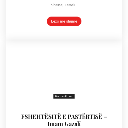
Shenaj Zeneli
Lexo më shumë
Botues Privat
FSHEHTËSITË E PASTËRTISË –
Imam Gazali