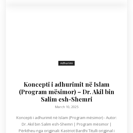
Adhurimi
Koncepti i adhurimit në Islam
(Program mësimor) – Dr. Akil bin
Salim esh-Shemri
March 10, 2025
Koncepti i adhurimit në Islam (Program mësimor) - Autor:
Dr. Akil bin Salim esh-Shemri | Program mësimor |
Përktheu nga origjinali: Kastriot Bardhi Titulli origjinal i