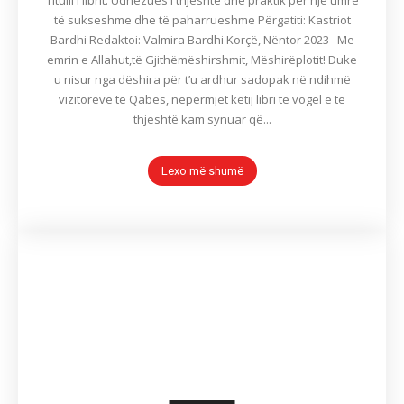
Titulli i librit: Udhëzues i thjeshtë dhe praktik për një umre
të sukseshme dhe të paharrueshme Përgatiti: Kastriot
Bardhi Redaktoi: Valmira Bardhi Korçë, Nëntor 2023 Me
emrin e Allahut,të Gjithëmëshirshmit, Mëshirëplotit! Duke
u nisur nga dëshira për t’u ardhur sadopak në ndihmë
vizitorëve të Qabes, nëpërmjet këtij libri të vogël e të
thjeshtë kam synuar që...
Lexo më shumë