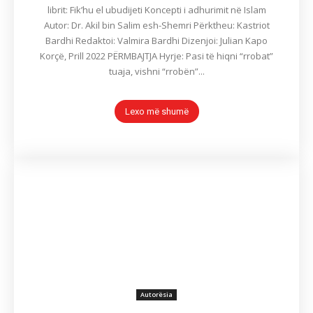
librit: Fik’hu el ubudijeti Koncepti i adhurimit në Islam
Autor: Dr. Akil bin Salim esh-Shemri Përktheu: Kastriot
Bardhi Redaktoi: Valmira Bardhi Dizenjoi: Julian Kapo
Korçë, Prill 2022 PËRMBAJTJA Hyrje: Pasi të hiqni “rrobat”
tuaja, vishni “rrobën”...
Lexo më shumë
Autorësia