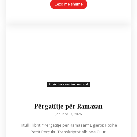
Lexo më shumë
Etikë dhe avancim personal
Përgatitje për Ramazan
January 31, 2026
Titulli i librit: “Përgatitje për Ramazan” Ligjëroi: Hoxhë
Petrit Perçuku Transkriptoi: Albiona Olluri