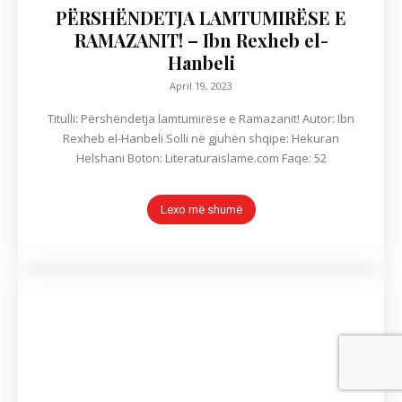
PËRSHËNDETJA LAMTUMIRËSE E
RAMAZANIT! – Ibn Rexheb el-
Hanbeli
April 19, 2023
Titulli: Përshëndetja lamtumirëse e Ramazanit! Autor: Ibn
Rexheb el-Hanbeli Solli në gjuhën shqipe: Hekuran
Helshani Boton: Literaturaislame.com Faqe: 52
Lexo më shumë