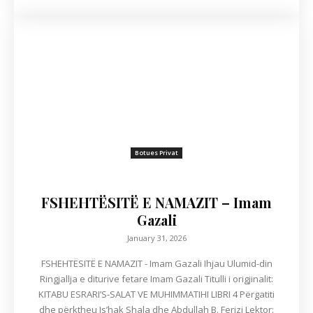
Botues Privat
FSHEHTËSITË E NAMAZIT – Imam
Gazali
January 31, 2026
FSHEHTËSITË E NAMAZIT - Imam Gazali Ihjau Ulumid-din
Ringjallja e diturive fetare Imam Gazali Titulli i origjinalit:
KITABU ESRARI’S-SALAT VE MUHIMMATIHI LIBRI 4 Përgatiti
dhe përktheu Is’hak Shala dhe Abdullah B. Ferizi Lektor: