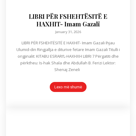
LIBRI PËR FSHEHTËSITË E
HAXHIT- Imam Gazali
January 31, 2026
LIBRI PËR FSHEHTËSITË E HAXHIT- Imam Gazali Ihjau
Ulumid-din Ringjallja e diturive fetare Imam Gazali Titulli i
origjinalit: KITABU ESRARI’L-HAXHXH LIBRI 7 Përgatiti dhe
përktheu: Is-hak Shala dhe Abdullah B. Ferizi Lektor:
Shenaj Zeneli
Lexo më shumë