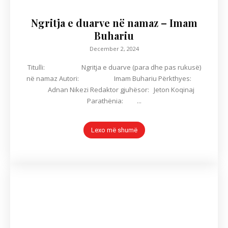
Ngritja e duarve në namaz – Imam
Buhariu
December 2, 2024
Titulli: Ngritja e duarve (para dhe pas rukusë)
në namaz Autori: Imam Buhariu Përkthyes:
Adnan Nikezi Redaktor gjuhësor: Jeton Koqinaj
Parathënia: ...
Lexo më shumë