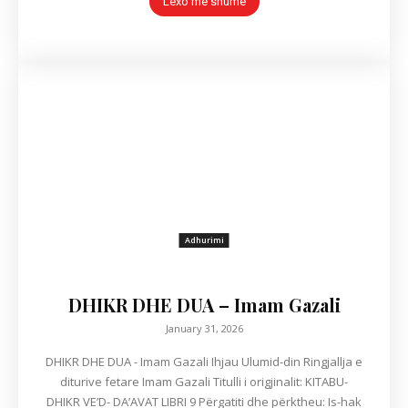
Lexo më shumë
Adhurimi
DHIKR DHE DUA – Imam Gazali
January 31, 2026
DHIKR DHE DUA - Imam Gazali Ihjau Ulumid-din Ringjallja e
diturive fetare Imam Gazali Titulli i origjinalit: KITABU-
DHIKR VE’D- DA’AVAT LIBRI 9 Përgatiti dhe përktheu: Is-hak