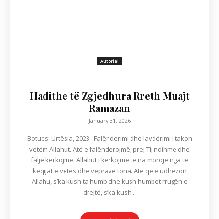
Autorial
Hadithe të Zgjedhura Rreth Muajt
Ramazan
January 31, 2026
Botues: Urtësia, 2023 Falënderimi dhe lavdërimi i takon
vetëm Allahut. Atë e falënderojmë, prej Tij ndihmë dhe
falje kërkojmë. Allahut i kërkojmë të na mbrojë nga të
këqijat e vetes dhe veprave tona. Atë që e udhëzon
Allahu, s’ka kush ta humb dhe kush humbet rrugën e
drejtë, s’ka kush...