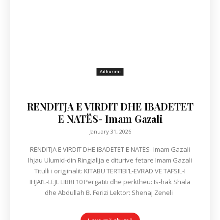
Adhurimi
RENDITJA E VIRDIT DHE IBADETET
E NATËS- Imam Gazali
January 31, 2026
RENDITJA E VIRDIT DHE IBADETET E NATËS- Imam Gazali
Ihjau Ulumid-din Ringjallja e diturive fetare Imam Gazali
Titulli i origjinalit: KITABU TERTIBI’L-EVRAD VE TAFSIL-I
IHJAI’L-LEJL LIBRI 10 Përgatiti dhe përktheu: Is-hak Shala
dhe Abdullah B. Ferizi Lektor: Shenaj Zeneli