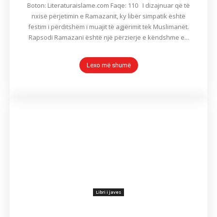
Boton: Literaturaislame.com Faqe: 110 I dizajnuar që të
nxisë përjetimin e Ramazanit, ky libër simpatik është
festim i përditshëm i muajit të agjërimit tek Muslimanët.
Rapsodi Ramazani është një përzierje e këndshme e...
Lexo më shumë
Libri i javes