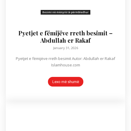
Besimi në mënyrë të përmbledhur
Pyetjet e fëmijëve rreth besimit –
Abdullah er Rakaf
January 31, 2026
Pyetjet e fëmijëve rreth besimit Autor: Abdullah er Rakaf
Islamhouse.com
Lexo më shumë