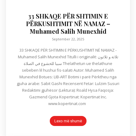
33 SHKAQE PËR SHTIMIN E
PËRKUSHTIMIT NË NAMAZ –
Muhamed Salih Munexhid
September 22, 2025
33 SHKAQE PËR SHTIMIN E PËRKUSHTIMIT NË NAMAZ -
Muhamed Salih Munexhid Titulli i origjinalit: ثلاثة و ثلاثون
سببا للخشوع في الصلاة Thelathetun ue thelathune
sebeben lil hushui fis-salati Autor: Muhamed Salih
Munexhid Botues: LIB-ART Botimi i parë Përktheu nga
gjuha arabe: Sabit Gashi Recensent Fetar: Lulzim Susuri
Redaktimi gjuhësor (Lektura): Roald Hysa Faqosja:
Gazmend Gjota Kopertinat: Kopertinat Inc.
www.kopertinat.com
Lexo më shumë