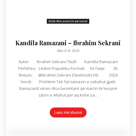
Etikë dhe avancim personal
Kandila Ramazani – Ibrahim Sekrani
March 8, 2024
Autor: Ibrahim Sekrani Titulli: Kandila Ramazani
Përktheu: Ledion Pupuleku Formati: A5 Faqe: 65
Botues: @Ibrahim.Sekrani (facebook) Viti: 2024
Vendi: Prishtinë Tek fal namazin e sabahut gjatë
Ramazanit vëren disa besimtarë që marrin të lexojnë
Librin e Allahut për aq kohë sa...
Lexo më shumë