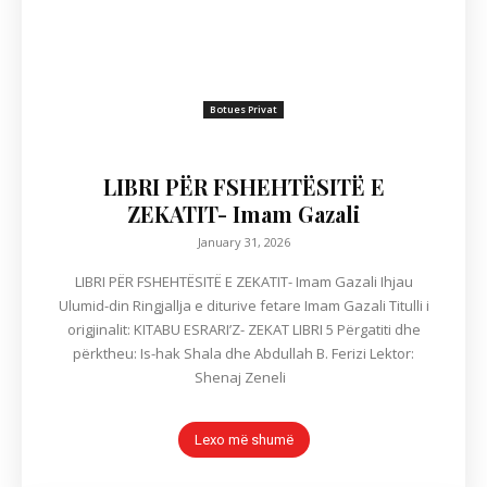
Botues Privat
LIBRI PËR FSHEHTËSITË E
ZEKATIT- Imam Gazali
January 31, 2026
LIBRI PËR FSHEHTËSITË E ZEKATIT- Imam Gazali Ihjau
Ulumid-din Ringjallja e diturive fetare Imam Gazali Titulli i
origjinalit: KITABU ESRARI’Z- ZEKAT LIBRI 5 Përgatiti dhe
përktheu: Is-hak Shala dhe Abdullah B. Ferizi Lektor:
Shenaj Zeneli
Lexo më shumë