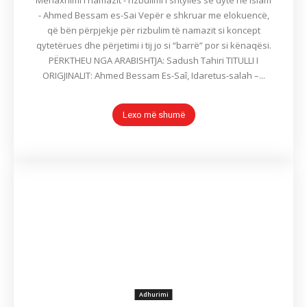
Menaxhimi i namazit - rizbulimi i shtyllës së dytë në Islam
- Ahmed Bessam es-Sai Vepër e shkruar me elokuencë,
që bën përpjekje për rizbulim të namazit si koncept
qytetërues dhe përjetimi i tij jo si “barrë” por si kënaqësi.
PËRKTHEU NGA ARABISHTJA: Sadush Tahiri TITULLI I
ORIGJINALIT: Ahmed Bessam Es-Saî, Idaretus-salah –...
Lexo më shumë
Adhurimi