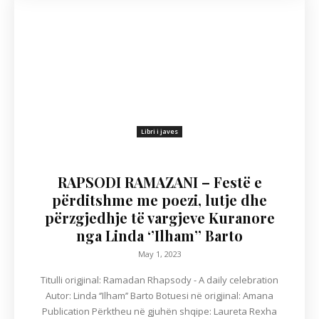
Libri i javes
RAPSODI RAMAZANI – Festë e
përditshme me poezi, lutje dhe
përzgjedhje të vargjeve Kuranore
nga Linda ‘’Ilham’’ Barto
May 1, 2023
Titulli origjinal: Ramadan Rhapsody - A daily celebration
Autor: Linda ‘’Ilham’’ Barto Botuesi në origjinal: Amana
Publication Përktheu në gjuhën shqipe: Laureta Rexha