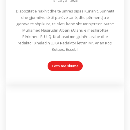
January 31, 2026
Dispozitat e haxhit dhe të umres sipas Kur’anit, Sunnetit
dhe gjurmëve të të parëve tanë, dhe përmendja e
gjërave të shpikura, të cilat i kanë shtuar njerëzit. Autor:
Muhamed Nasirudin Albani (Allahu e mëshiroftë)
Përktheu: E. U. Q. Krahasoi me gjuhën arabe dhe
redaktoi: Xheladin LEKA Redaktor letrar: Mr. Arjan Koçi
Botues: Essebil
Lexo më shumë