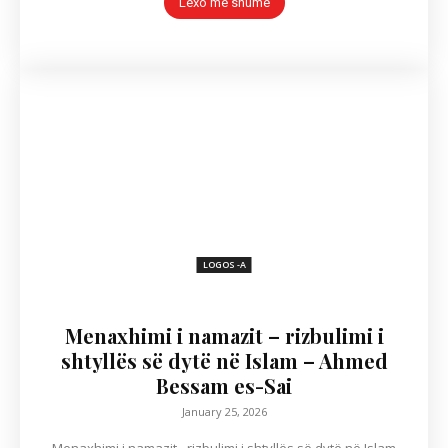
Lexo më shumë
LOGOS -A
Menaxhimi i namazit – rizbulimi i
shtyllës së dytë në Islam – Ahmed
Bessam es-Sai
January 25, 2026