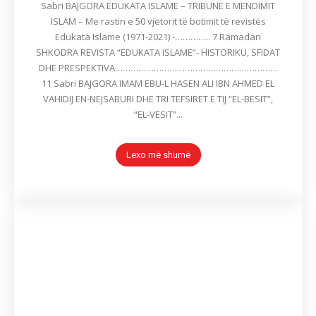
Sabri BAJGORA EDUKATA ISLAME – TRIBUNË E MENDIMIT
ISLAM – Me rastin e 50 vjetorit të botimit të revistës
Edukata Islame (1971-2021) -………….. 7 Ramadan
SHKODRA REVISTA “EDUKATA ISLAME”- HISTORIKU, SFIDAT
DHE PRESPEKTIVA………………………………………………………
11 Sabri BAJGORA IMAM EBU-L HASEN ALI IBN AHMED EL
VAHIDIJ EN-NEJSABURI DHE TRI TEFSIRET E TIJ “EL-BESIT”,
“EL-VESIT”...
Lexo më shumë