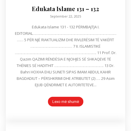
Edukata Islame 131 – 132
September 22, 2025
Edukata Islame 131 - 132 PËRMBAJTJA I.
EDITORIAL……………………………………………………………………
…… 5 PËR NJË RIAKTUALIZIM DHE RIVLERËSIM TË VAKËFIT
………………………………… 7 II. ISLAMISTIKË
…………………………………………………………………. 11 Prof. Dr.
Qazim QAZIMI RËNDËSIA E NJOHJES SË SHKAQEVE TË
THËNIES SË HADITHIT ………………………………………. 13 Dr.
Bahri HOXHA EHLI SUNETI SIPAS IMAM ABDUL KAHIR
BAGDADIUT – PËRSHKRIMI DHE ATRIBUTET (2) …. 29 Asim
EJUB QËNDRIMET E AUTORITETEVE...
Lexo më shumë