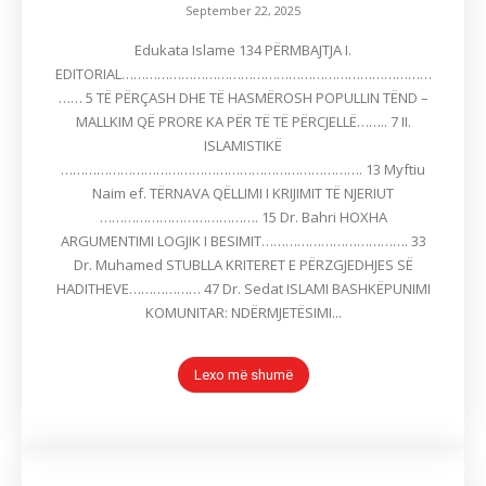
September 22, 2025
Edukata Islame 134 PËRMBAJTJA I.
EDITORIAL……………………………………………………………………
…… 5 TË PËRÇASH DHE TË HASMËROSH POPULLIN TËND –
MALLKIM QË PRORE KA PËR TË TË PËRCJELLË…….. 7 II.
ISLAMISTIKË
…………………………………………………………………. 13 Myftiu
Naim ef. TËRNAVA QËLLIMI I KRIJIMIT TË NJERIUT
…………………………………. 15 Dr. Bahri HOXHA
ARGUMENTIMI LOGJIK I BESIMIT………………………………. 33
Dr. Muhamed STUBLLA KRITERET E PËRZGJEDHJES SË
HADITHEVE……………… 47 Dr. Sedat ISLAMI BASHKËPUNIMI
KOMUNITAR: NDËRMJETËSIMI...
Lexo më shumë