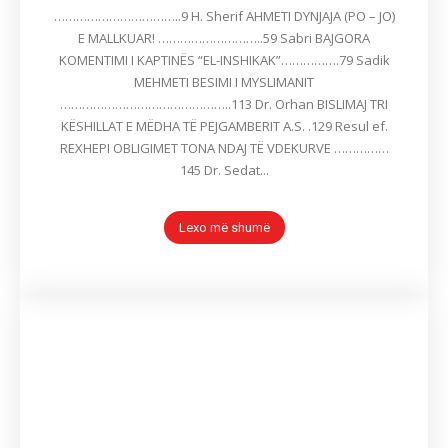
……………………………..9 H. Sherif AHMETI DYNJAJA (PO – JO)
E MALLKUAR! ………………………..59 Sabri BAJGORA
KOMENTIMI I KAPTINËS “EL-INSHIKAK”…………….79 Sadik
MEHMETI BESIMI I MYSLIMANIT
………………………………………..113 Dr. Orhan BISLIMAJ TRI
KËSHILLAT E MËDHA TË PEJGAMBERIT A.S. .129 Resul ef.
REXHEPI OBLIGIMET TONA NDAJ TË VDEKURVE ……………
145 Dr. Sedat...
Lexo më shumë