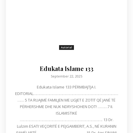
Autorial
Edukata Islame 133
September 22, 2025
Edukata Islame 133 PËRMBAJTJA I.
EDITORIAL……………………………………………………………………
…… 5 TA RUAJMË FAMILJEN ME LIGJET E ZOTIT QË JANË TË
PËRHERSHME DHE NUK NDRYSHOHEN DOT! ………7 II.
ISLAMISTIKË
…………………………………………………………………. 13 Dr.
Lulzim ESATI VEÇORITË E PEJGAMBERIT, A.S., NË KURANIN
FAMËLARTË……………………………………… 15 Dr. Ajni SINANI