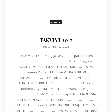
Autorial
TAKVIMI 2017
September 22, 2025
TAKVIMI 2017 Përmbajtja Në vend të parathënies
………………………………………………5 Sabri Bajgora
KOMENTIMI I KAPTINËS “ET-TEKATHUR”………..9 Dr.
Sulejman Osmani MIRËSIA- VLERA SUBLIME E
ISLAMIT…………….37 Prof. As. Dr. Musa Vila SI TË
AFROHEMI TE KRIJUESI?…………………………53 Resul
Rexhepi AGJËRIMI – Vlerat dhe dispozitat e tij –
………………….73 Mr. Orhan Bislimaj MENDJEMADHËSIA
PENGESË KRYESORE E FETARËSISË ………………………………
111 Mr. Ejup Haziri SFONDI HISTORIK NDAJ SHKOLLËS
HANEFITE……………………………129 Dr. Ajni Sinani SHERIATI