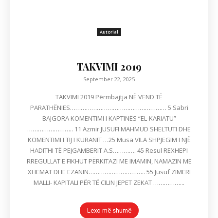
Autorial
TAKVIMI 2019
September 22, 2025
TAKVIMI 2019 Përmbajtja NË VEND TË
PARATHËNIES……………………………………………… 5 Sabri
BAJGORA KOMENTIMI I KAPTINËS “EL-KARIATU”
…………………….. 11 Azmir JUSUFI MAHMUD SHELTUTI DHE
KOMENTIMI I TIJ I KURANIT …25 Musa VILA SHPJEGIM I NJË
HADITHI TË PEJGAMBERIT A.S…………. 45 Resul REXHEPI
RREGULLAT E FIKHUT PËRKITAZI ME IMAMIN, NAMAZIN ME
XHEMAT DHE EZANIN………………………….. 55 Jusuf ZIMERI
MALLI- KAPITALI PËR TË CILIN JEPET ZEKAT ……………...
Lexo më shumë