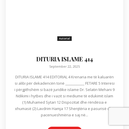
Autorial
DITURIA ISLAME 414
September 22, 2025
DITURIA ISLAME 414 EDITORIAL 4 Krenaria me të kaluarën
si alibi për dekadencën tonë ___________ FETARE 5 Interesi
i përgjithshëm si bazë juridike islame Dr. Selatin Mehani 9
Ndikimi i hytbes dhe i vazit si mediume të edukimit islam
(1) Muhamed Sytari 12 Dispozitat dhe rëndësia e
xhumasë (2) Lavdrim Hamja 17 Shenjtëria e pasurisë dhe
pacenueshmëria e saj në...