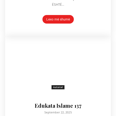
ËSHTË...
Lexo më shumë
Autorial
Edukata Islame 137
September 22, 2025