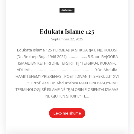
Autorial
Edukata Islame 125
September 22, 2025
Edukata Islame 125 PËRMBAJTJA SHKUARJA E NJË KOLOSI
(Dr. Rexhep Boja 1946-2021)………………. 5 Sabri BAJGORA
ISMAIL IBN KETHIRI DHE TEFSIRI I TIJ “TEFSIRU-L KURANI-L
ADHIM” ………………………………………………… 9 Dr. Abdulla
HAMITI SHEM’I PRIZRENASI, POET I DIVANIT I SHEKULLIT XVI
………. 53 Prof. Ass. Dr. Abdurrahim MAXHUNI PASQYRIMI I
TERMINOLOGJISË ISLAME NË “FJALORIN E ORIENTALIZMAVE
NË GJUHËN SHQIPE” TË...
Lexo më shumë