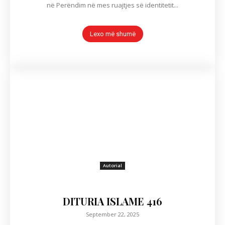
në Perëndim në mes ruajtjes së identitetit...
Lexo më shumë
Autorial
DITURIA ISLAME 416
September 22, 2025