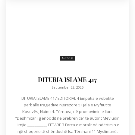
Autorial
DITURIA ISLAME 417
September 22, 2025
DITURIA ISLAME 417 EDITORIAL 4 Empatia e vobektë
përballë tragjedive njerëzore 5 Fjala e Myftiut të
Kosovës, Naim ef. Tërnava, në promovimin e librit
“Dëshmitar i gjenocidit në Srebrenicë” të autorit Mevludin
Hrnjiq ___________ FETARE 7 Forca e moralit në ndërtimin e
një shoqërie të shëndoshë Isa Tërshani 11 Myslimanët