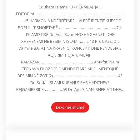
Edukata Islame 137 PËRMBAJTJA I.
EDITORIAL……………………………………………………………………
……5 HARMONIA NDËRFETARE – VLERË IDENTIFIKUESE E
POPULLIT SHQIPTARË……………………………………………7 II.
ISLAMISTIKË Dr. Ass. Bahri HOXHA XHENETI DHE
XHEHENEMI NË BESIMIN ISLAM………..13 Prof. Ass. Dr.
Valmire BATATINA KRASNIQI KONCEPTI DHE RËNDËSIA E
AGJËRIMIT GJATË MUAJIT
RAMAZAN………………………………………29 Myftiu Naim
TËRNAVA FILOZOFË E MENDIMTARË ARGUMENTOJNË
BESIMIN NË ZOT (2)…………………………………………………43
Dr. Sedat ISLAMI KURANI SIPAS HADITHEVE
PEJGAMBERIKE……………..59 Dr. Ajni SINANI SHERIATI DHE...
Lexo më shumë