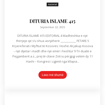
Autorial
DITURIA ISLAME 415
September 22, 2025
DITURIA ISLAME 415 EDITORIAL 4 Madhështia e një
thirrjeje që s’u shua asnjëherë ___________ FETARE 5
Kryereferati i Myftiut të Kosovës: Hoxhë Ali Jakup Kosova
– një dijetar i madh dhe një emër i heshtur 9 Tri duatë e
Pejgamberit a.s., prej të cilave Zoti iu përgjigj vetëm dy 11
Haxhi – Kongresi i zgjimit nga kllapia...
Lexo më shumë