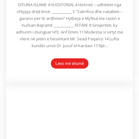
DITURIA ISLAME 416 EDITORIAL 4 Hixhreti – udhëtimi nga
shtypja drejt lirisë ___________ 5 “Sakrifica dhe nataliteti –
garanci për të ardhmen” Hytbeja e Myftiut me rastin e
Kurban-Bajramit ___________ FETARE 8 Sinqeriteti, ky
adhurim i munguar Hfz. Arif Emini 11 Modestia si virtyt me
vlerë në jetën e besimtarit Mr. Sead Paqarizi 14 Lufta
kundër urisë Dr. Jusuf el Kardavi 17 Një...
Lexo më shumë