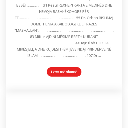
BESË!……………. 31 Resul REXHEPI KARTA E MEDINËS DHE
NEVOJA BASHKËKOHORE PËR
TË……………………………………………… 55 Dr. Orhan BISLIMAJ
DOMETHËNIA AKAIDOLOGJIKE E FRAZËS
“MASHALLAH”………………………………………………………………
83 Miftar AJDINI MËSIME RRETH KURANIT
……………………………………………. 99 Hajrullah HOXHA
MIRËSJELLJA DHE KUJDESI I FËMIJËVE NDAJ PRINDËRVE NË
ISLAM ……………………………………… 107 Dr....
Lexo më shumë