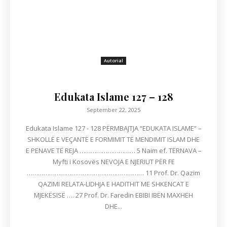
Autorial
Edukata Islame 127 – 128
September 22, 2025
Edukata Islame 127 - 128 PËRMBAJTJA “EDUKATA ISLAME” –
SHKOLLË E VEÇANTË E FORMIMIT TË MENDIMIT ISLAM DHE
E PENAVE TË REJA ………………………… 5 Naim ef. TËRNAVA –
Myfti i Kosovës NEVOJA E NJERIUT PËR FE
……………………………………………………… 11 Prof. Dr. Qazim
QAZIMI RELATA-LIDHJA E HADITHIT ME SHKENCAT E
MJEKËSISË …. 27 Prof. Dr. Faredin EBIBI IBËN MAXHEH
DHE...