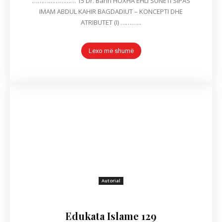
…………………… 15 Dr. Bahri HOXHA EHLI SUNETI SIPAS
IMAM ABDUL KAHIR BAGDADIUT – KONCEPTI DHE
ATRIBUTET (I) ………...
Lexo më shumë
Autorial
Edukata Islame 129