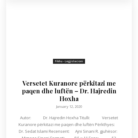
Fikhu - Legjislacioni
Versetet Kuranore përkitazi me
paqen dhe luftën – Dr. Hajredin
Hoxha
January 12, 2020
Autor: Dr. Hajredin Hoxha Titulli: Versetet
Kuranore përkitazi me paqen dhe luftën Përkthyes:
Dr. Sedat Islami Recensent: Ajni Sinani R. gjuhësor: