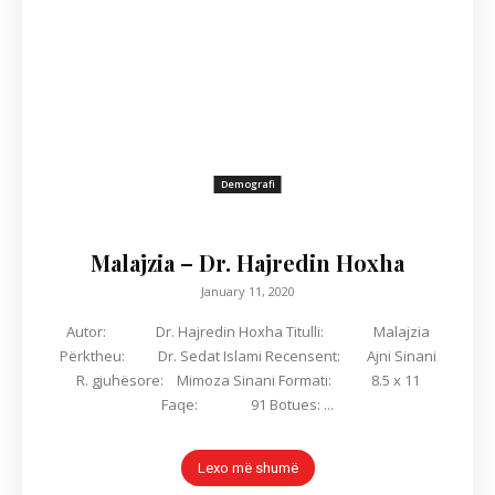
Demografi
Malajzia – Dr. Hajredin Hoxha
January 11, 2020
Autor: Dr. Hajredin Hoxha Titulli: Malajzia
Përktheu: Dr. Sedat Islami Recensent: Ajni Sinani
R. gjuhësore: Mimoza Sinani Formati: 8.5 x 11
Faqe: 91 Botues: ...
Lexo më shumë