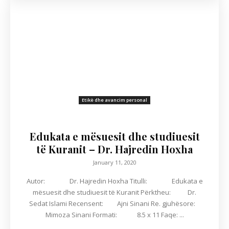
Etikë dhe avancim personal
Edukata e mësuesit dhe studiuesit
të Kuranit – Dr. Hajredin Hoxha
January 11, 2020
Autor: Dr. Hajredin Hoxha Titulli: Edukata e
mësuesit dhe studiuesit të Kuranit Përktheu: Dr.
Sedat Islami Recensent: Ajni Sinani Re. gjuhësore:
Mimoza Sinani Formati: 8.5 x 11 Faqe: ...