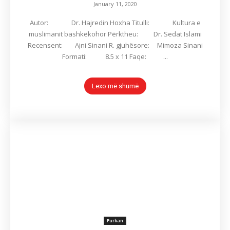
January 11, 2020
Autor: Dr. Hajredin Hoxha Titulli: Kultura e
muslimanit bashkëkohor Përktheu: Dr. Sedat Islami
Recensent: Ajni Sinani R. gjuhësore: Mimoza Sinani
Formati: 8.5 x 11 Faqe: ...
Lexo më shumë
Furkan