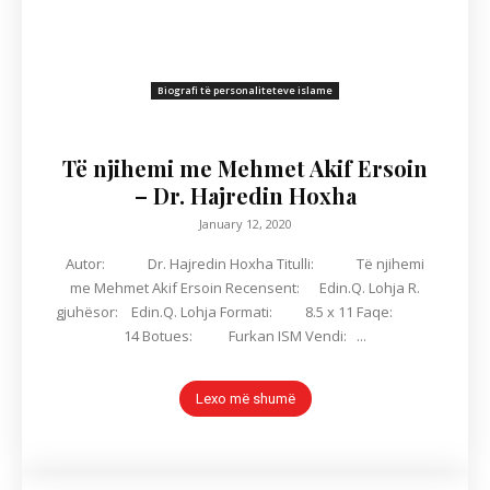
Biografi të personaliteteve islame
Të njihemi me Mehmet Akif Ersoin
– Dr. Hajredin Hoxha
January 12, 2020
Autor: Dr. Hajredin Hoxha Titulli: Të njihemi
me Mehmet Akif Ersoin Recensent: Edin.Q. Lohja R.
gjuhësor: Edin.Q. Lohja Formati: 8.5 x 11 Faqe:
14 Botues: Furkan ISM Vendi: ...
Lexo më shumë