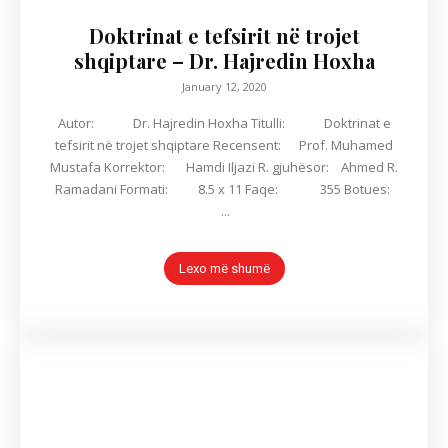
Doktrinat e tefsirit në trojet
shqiptare – Dr. Hajredin Hoxha
January 12, 2020
Autor: Dr. Hajredin Hoxha Titulli: Doktrinat e
tefsirit në trojet shqiptare Recensent: Prof. Muhamed
Mustafa Korrektor: Hamdi Iljazi R. gjuhësor: Ahmed R.
Ramadani Formati: 8.5 x 11 Faqe: 355 Botues:
...
Lexo më shumë