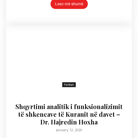
Lexo më shumë
Furkan
Shqyrtimi analitik i funksionalizimit
të shkencave të Kuranit në davet –
Dr. Hajredin Hoxha
January 12, 2020