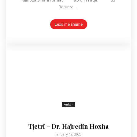
Mimoza Sinani Formati: 8.5 x 11 Faqe: 53
Botues: ...
Lexo më shumë
Furkan
Tjetri – Dr. Hajredin Hoxha
January 12, 2020