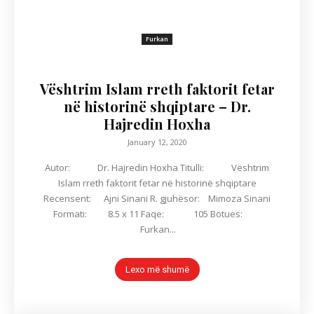
Furkan
Vështrim Islam rreth faktorit fetar
në historinë shqiptare – Dr.
Hajredin Hoxha
January 12, 2020
Autor: Dr. Hajredin Hoxha Titulli: Vështrim
Islam rreth faktorit fetar në historinë shqiptare
Recensent: Ajni Sinani R. gjuhësor: Mimoza Sinani
Formati: 8.5 x 11 Faqe: 105 Botues:
Furkan...
Lexo më shumë