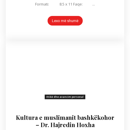
Formati: 8.5 x 11 Faqe: ...
Lexo më shumë
Etikë dhe avancim personal
Kultura e muslimanit bashkëkohor
– Dr. Hajredin Hoxha