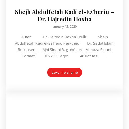
Shejh Abdulfetah Kadi el-Ez’heriu –
Dr. Hajredin Hoxha
January 12, 2020
Autor: Dr. Hajredin Hoxha Titulli: Shejh
Abdulfetah Kadi el-Ez'heriu Përktheu: Dr. Sedat Islami
Recensent: Ajni Sinani R. gjuhësor: Mimoza Sinani
Formati: 8.5 x 11 Faqe: 46 Botues: ...
Lexo më shumë