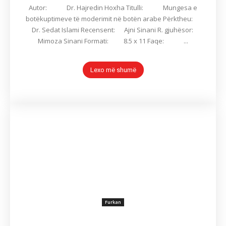
Autor: Dr. Hajredin Hoxha Titulli: Mungesa e
botëkuptimeve të moderimit në botën arabe Përktheu:
Dr. Sedat Islami Recensent: Ajni Sinani R. gjuhësor:
Mimoza Sinani Formati: 8.5 x 11 Faqe: ...
Lexo më shumë
Furkan