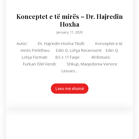
Konceptet e të mirës – Dr. Hajredin
Hoxha
January 11, 2020
Autor: Dr. Hajredin Hoxha Titulli: Konceptet e të
mirës Përktheu: Edin Q. Lohja Recensent: Edin Q.
Lohja Formati: 8.5 x 11 Faqe: 40 Botues:
Furkan ISM Vendi: Shkup, Maqedonia Veriore
Lexues...
Lexo më shumë