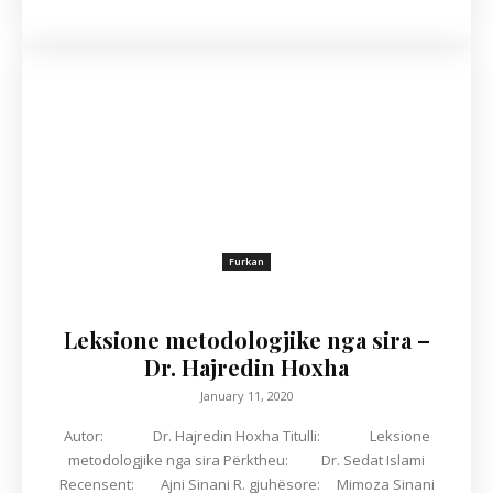
Furkan
Leksione metodologjike nga sira –
Dr. Hajredin Hoxha
January 11, 2020
Autor: Dr. Hajredin Hoxha Titulli: Leksione
metodologjike nga sira Përktheu: Dr. Sedat Islami
Recensent: Ajni Sinani R. gjuhësore: Mimoza Sinani