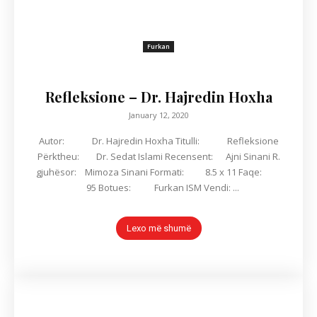
Furkan
Refleksione – Dr. Hajredin Hoxha
January 12, 2020
Autor: Dr. Hajredin Hoxha Titulli: Refleksione
Përktheu: Dr. Sedat Islami Recensent: Ajni Sinani R.
gjuhësor: Mimoza Sinani Formati: 8.5 x 11 Faqe:
95 Botues: Furkan ISM Vendi: ...
Lexo më shumë