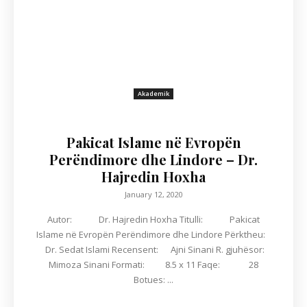
Akademik
Pakicat Islame në Evropën
Perëndimore dhe Lindore – Dr.
Hajredin Hoxha
January 12, 2020
Autor: Dr. Hajredin Hoxha Titulli: Pakicat
Islame në Evropën Perëndimore dhe Lindore Përktheu:
Dr. Sedat Islami Recensent: Ajni Sinani R. gjuhësor:
Mimoza Sinani Formati: 8.5 x 11 Faqe: 28
Botues: ...