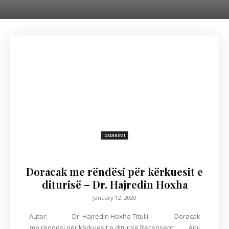
DEDIKIMI
Doracak me rëndësi për kërkuesit e
diturisë – Dr. Hajredin Hoxha
January 12, 2020
Autor: Dr. Hajredin Hoxha Titulli: Doracak
me rëndësi për kërkuesit e diturisë Recensent: Ajni