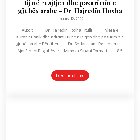
tij në ruajtjen dhe pasurimin e
gjuhës arabe – Dr. Hajredin Hoxha
January 12, 2020
Autor: Dr. Hajredin Hoxha Titulli: Vlera e
Kuranit Fisnik dhe ndikimi i tij në ruajtjen dhe pasurimin e
gjuhës arabe Përktheu: Dr. Sedat Islami Recensent:
Ajni Sinani R. gjuhësor: Mimoza Sinani Formati: 8.5
x...
Lexo më shumë