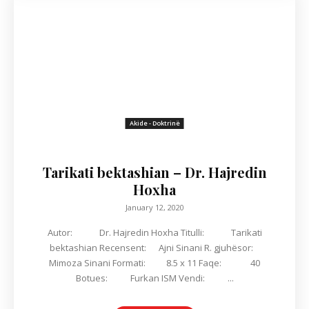
Akide - Doktrinë
Tarikati bektashian – Dr. Hajredin
Hoxha
January 12, 2020
Autor: Dr. Hajredin Hoxha Titulli: Tarikati
bektashian Recensent: Ajni Sinani R. gjuhësor:
Mimoza Sinani Formati: 8.5 x 11 Faqe: 40
Botues: Furkan ISM Vendi: ...