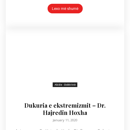
Lexo më shumë
Akide - Doktrinë
Dukuria e ekstremizmit – Dr.
Hajredin Hoxha
January 11, 2020