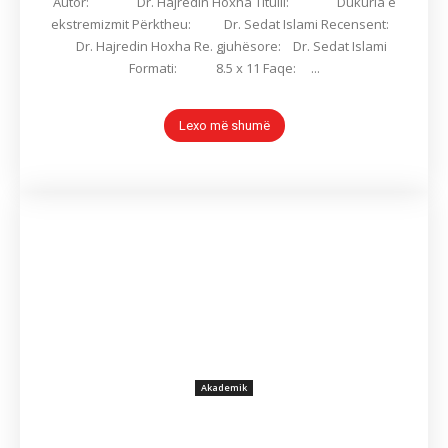
Autor: Dr. Hajredin Hoxha Titulli: Dukuria e
ekstremizmit Përktheu: Dr. Sedat Islami Recensent:
Dr. Hajredin Hoxha Re. gjuhësore: Dr. Sedat Islami
Formati: 8.5 x 11 Faqe: ...
Lexo më shumë
Akademik