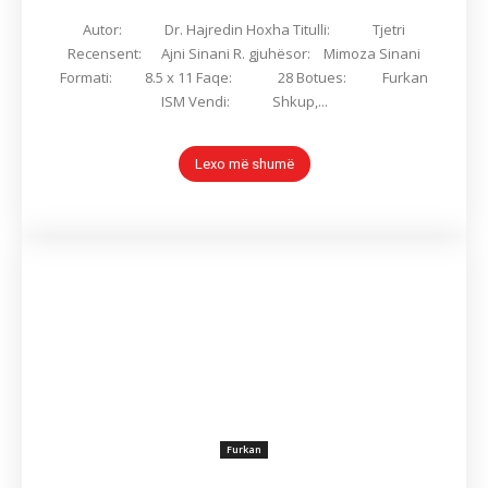
Autor: Dr. Hajredin Hoxha Titulli: Tjetri
Recensent: Ajni Sinani R. gjuhësor: Mimoza Sinani
Formati: 8.5 x 11 Faqe: 28 Botues: Furkan
ISM Vendi: Shkup,...
Lexo më shumë
Furkan