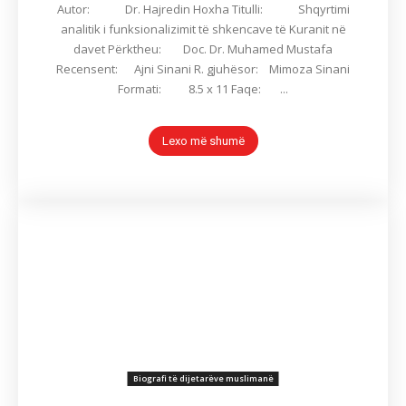
Autor: Dr. Hajredin Hoxha Titulli: Shqyrtimi
analitik i funksionalizimit të shkencave të Kuranit në
davet Përktheu: Doc. Dr. Muhamed Mustafa
Recensent: Ajni Sinani R. gjuhësor: Mimoza Sinani
Formati: 8.5 x 11 Faqe: ...
Lexo më shumë
Biografi të dijetarëve muslimanë