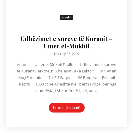
Essebil
Udhëzimet e sureve të Kuranit –
Umer el-Mukbil
January 25, 2019
Autor: Umer el-Mukbil Titulli: Udhëzimet e sureve
të Kuranit Përktheu: Xheladin Leka Lektor: Mr. Arjan
Koçi Formati: 4.7 x 6.7 Faqe: 96 Botues: Essebil
Tirazhi: 1000 copë Ky është një libërth i vogël për nga
madhësia, i shkurtër në fjalë, por...
Lexo më shumë