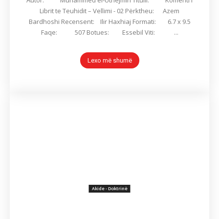
Autor: Muhammed el-Uthejmin Titulli: Komenti i
Librit te Teuhidit – Vellimi - 02 Përktheu: Azem
Bardhoshi Recensent: Ilir Haxhiaj Formati: 6.7 x 9.5
Faqe: 507 Botues: Essebil Viti: ...
Lexo më shumë
Akide - Doktrinë