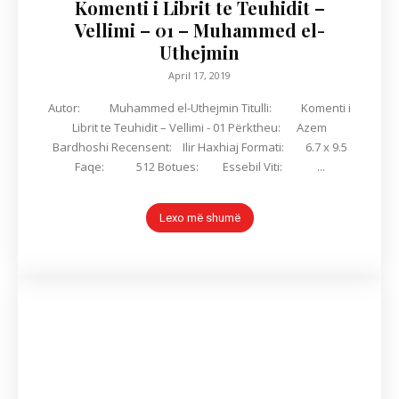
Komenti i Librit te Teuhidit –
Vellimi – 01 – Muhammed el-
Uthejmin
April 17, 2019
Autor: Muhammed el-Uthejmin Titulli: Komenti i
Librit te Teuhidit – Vellimi - 01 Përktheu: Azem
Bardhoshi Recensent: Ilir Haxhiaj Formati: 6.7 x 9.5
Faqe: 512 Botues: Essebil Viti: ...
Lexo më shumë