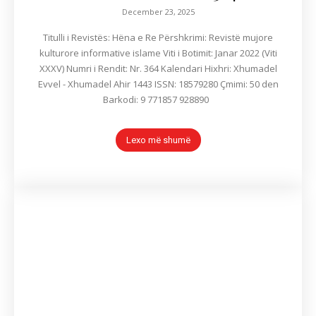
December 23, 2025
Titulli i Revistës: Hëna e Re Përshkrimi: Revistë mujore
kulturore informative islame Viti i Botimit: Janar 2022 (Viti
XXXV) Numri i Rendit: Nr. 364 Kalendari Hixhri: Xhumadel
Evvel - Xhumadel Ahir 1443 ISSN: 18579280 Çmimi: 50 den
Barkodi: 9 771857 928890
Lexo më shumë