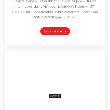
Revista: Hëna e Re Përshkrimi: Revistë mujore kulturore
informative islame Viti i botimit: Viti XXXV Numri: Nr. 371
Data: Gusht 2022 Kalendari Hixhri: Muharrem - Safer 1444
ISSN: 18579280 Çmimi: 50 den
Lexo më shumë
Autorial