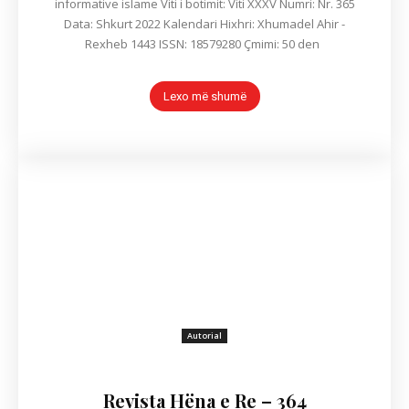
informative islame Viti i botimit: Viti XXXV Numri: Nr. 365
Data: Shkurt 2022 Kalendari Hixhri: Xhumadel Ahir -
Rexheb 1443 ISSN: 18579280 Çmimi: 50 den
Lexo më shumë
Autorial
Revista Hëna e Re – 364