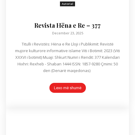
Autorial
Revista Hëna e Re – 377
December 23, 2025
Titulli i Revistës: Hëna e Re Lloji i Publikimit: Revistë
mujore kulturore informative islame Viti i Botimit: 2023 (Viti
XXXVI i botimit) Muaji: Shkurt Numri i Rendit: 377 Kalendari
Hixhri: Rexheb - Shaban 1444 ISSN: 1857-9280 Çmimi: 50
den (Denarë maqedonas)
Lexo më shumë