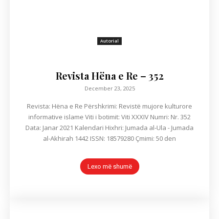
Autorial
Revista Hëna e Re – 352
December 23, 2025
Revista: Hëna e Re Përshkrimi: Revistë mujore kulturore
informative islame Viti i botimit: Viti XXXIV Numri: Nr. 352
Data: Janar 2021 Kalendari Hixhri: Jumada al-Ula - Jumada
al-Akhirah 1442 ISSN: 18579280 Çmimi: 50 den
Lexo më shumë