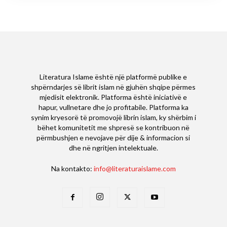
Literatura Islame është një platformë publike e
shpërndarjes së librit islam në gjuhën shqipe përmes
mjedisit elektronik. Platforma është iniciativë e
hapur, vullnetare dhe jo profitabile. Platforma ka
synim kryesorë të promovojë librin islam, ky shërbim i
bëhet komunitetit me shpresë se kontribuon në
përmbushjen e nevojave për dije & informacion si
dhe në ngritjen intelektuale.
Na kontakto:
info@literaturaislame.com