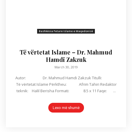
Bashkësia Fetare Islame e Maqedonisë
Të vërtetat Islame – Dr. Mahmud
Hamdi Zakzuk
March 30, 2019
Autor: Dr. Mahmud Hamdi Zakzuk Titulli:
Të vërtetat Islame Përktheu: Afrim Tahiri Redaktor
teknik: Halil Berisha Formati: 8.5 x 11 Faqe: ...
Lexo më shumë