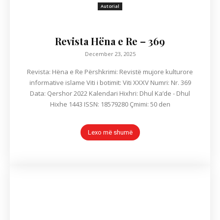
Autorial
Revista Hëna e Re – 369
December 23, 2025
Revista: Hëna e Re Përshkrimi: Revistë mujore kulturore
informative islame Viti i botimit: Viti XXXV Numri: Nr. 369
Data: Qershor 2022 Kalendari Hixhri: Dhul Ka’de - Dhul
Hixhe 1443 ISSN: 18579280 Çmimi: 50 den
Lexo më shumë