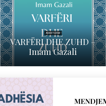
ASKETIZEM
VARFËRI DHE ZUHD –
Imam Gazali
MENDJE