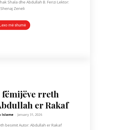
’hak Shala dhe Abdullah B. Ferizi Lektor:
Shenaj Zeneli
Lexo më shumë
e fëmijëve rreth
Abdullah er Rakaf
a Islame
-
January 31, 2026
r: Abdullah er Rakaf