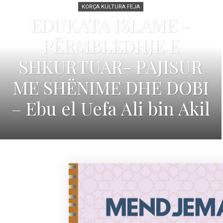
KORÇA KULTURA FEJA
EDUKATA ISLAME –
PËRMBLEDHJE E
SHKURTUAR- PAJISUR
ME SHËNIME DHE DOBI
– Ebu el Uefa Ali bin Akil