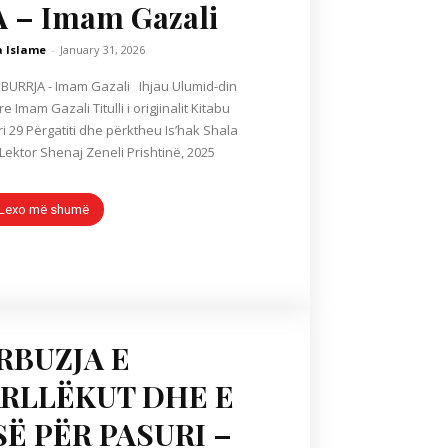
 – Imam Gazali
a Islame
-
January 31, 2026
mam Gazali Ihjau Ulumid-din
Titulli i origjinalit Kitabu
ri 29 Përgatiti dhe përktheu Is’hak Shala
dhe Abdullah B. Ferizi Lektor Shenaj Zeneli Prishtinë, 2025
Lexo më shumë
RBUZJA E
RLLËKUT DHE E
Ë PËR PASURI –