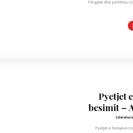
Përgatiti dhe përktheu Is
Pyetjet 
besimit – 
Literatur
Pyetjet e fëmijëve rreth besimit Auto