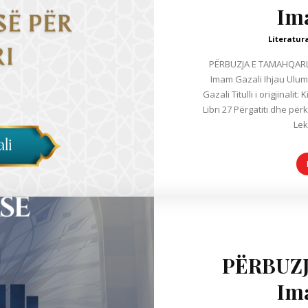
Im
Literatur
PËRBUZJA E TAMAHQARL
Imam Gazali Ihjau Ulumid-din Ringjallja e diturive fetare Imam
Gazali Titulli i origjinali
Libri 27 Përgatiti dhe për
Lek
PËRBUZJ
Im