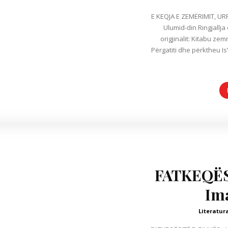
E KEQJA E ZEMËRIMIT, URREJ
Ulumid-din Ringjallja 
origjinalit: Kitabu zem
Përgatiti dhe përktheu Is
FATKEQËS
Im
Literatur