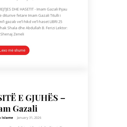
TJES DHE HASETIT - Imam Gazali Ihjau
e diturive fetare Imam Gazali Titulli i
mi’l-gazab ve’l-hikd ve’l-haset LIBRI 25
’hak Shala dhe Abdullah B. Ferizi Lektor:
Shenaj Zeneli
Lexo më shumë
ITË E GJUHËS –
am Gazali
a Islame
-
January 31, 2026