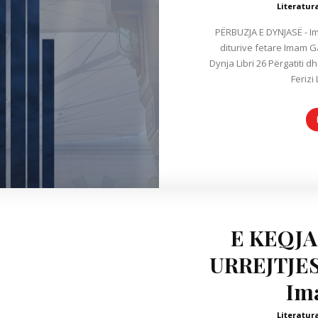
Literatur
PËRBUZJA E DYNJASË - Imam Gazali Ihjau Ulu
diturive fetare Imam Gaz
Dynja Libri 26 Përgatiti 
Ferizi
E KEQJA
URREJTJE
Im
Literatur