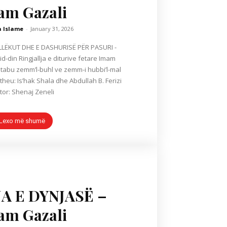
am Gazali
a Islame
-
January 31, 2026
LËKUT DHE E DASHURISË PËR PASURI -
t: Kitabu zemm’l-buhl ve zemm-i hubbi’l-mal
ktheu: Is’hak Shala dhe Abdullah B. Ferizi
tor: Shenaj Zeneli
Lexo më shumë
A E DYNJASË –
am Gazali