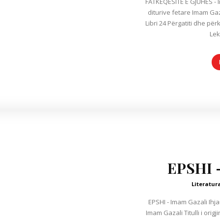
FATKEQËSITË E GJUHËS - Imam Gazali Ihjau Ul
diturive fetare Imam Gazali
Libri 24 Përgatiti dhe për
Lek
EPSHI 
Literatur
EPSHI - Imam Gazali Ihjau Ulumid-din Ringjallja e diturive fetare
Imam Gazali Titulli i origj