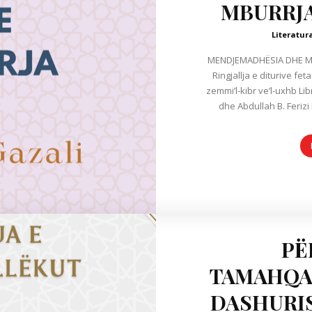
MBURRJA
Literatur
MENDJEMADHËSIA DHE MBURRJA - I
Ringjallja e diturive fetare Imam Gazali 
zemmi’l-kibr ve’l-uxhb Lib
PË
TAMAHQA
DASHURIS