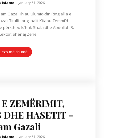
a Islame
-
January 31, 2026
mid-din Ringjallja e
ali Titulli i origjinalit Kitabu Zemmi’d-
dhe përktheu Is’hak Shala dhe Abdullah B.
 Lektor: Shenaj Zeneli
Lexo më shumë
 E ZEMËRIMIT,
S DHE HASETIT –
am Gazali
a Islame
-
January 31, 2026