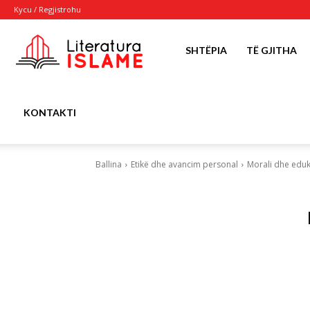
Kycu / Regjistrohu
Literatura
SHTËPIA
TË GJITHA
Islame
KONTAKTI
Ballina
Etikë dhe avancim personal
Morali dhe eduk