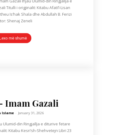
umid-din Ringjallja e
 Titulli i origjinalit: Kitabu Afati’l-Lisan
ktheu Is’hak Shala dhe Abdullah B. Ferizi
tor: Shenaj Zeneli
Lexo më shumë
– Imam Gazali
a Islame
-
January 31, 2026
inalit: Kitabu Kesri’sh-Shehvetejn Libri 23