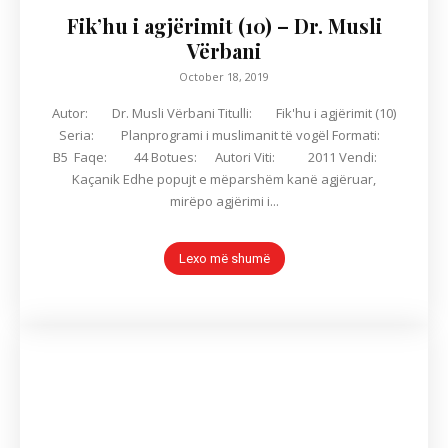
Fik’hu i agjërimit (10) – Dr. Musli
Vërbani
October 18, 2019
Autor: Dr. Musli Vërbani Titulli: Fik'hu i agjërimit (10)
Seria: Planprogrami i muslimanit të vogël Formati:
B5 Faqe: 44 Botues: Autori Viti: 2011 Vendi:
Kaçanik Edhe popujt e mëparshëm kanë agjëruar,
mirëpo agjërimi i...
Lexo më shumë