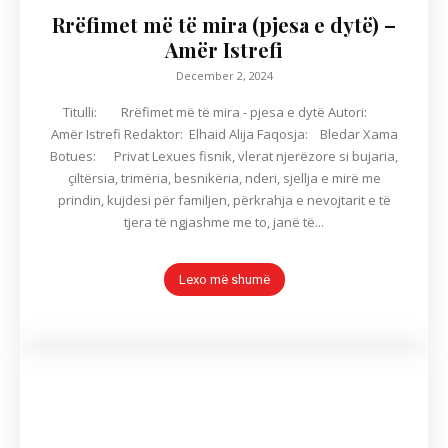
Rrëfimet më të mira (pjesa e dytë) –
Amër Istrefi
December 2, 2024
Titulli: Rrëfimet më të mira - pjesa e dytë Autori:
Amër Istrefi Redaktor: Elhaid Alija Faqosja: Bledar Xama
Botues: Privat Lexues fisnik, vlerat njerëzore si bujaria,
çiltërsia, trimëria, besnikëria, nderi, sjellja e mirë me
prindin, kujdesi për familjen, përkrahja e nevojtarit e të
tjera të ngjashme me to, janë të...
Lexo më shumë