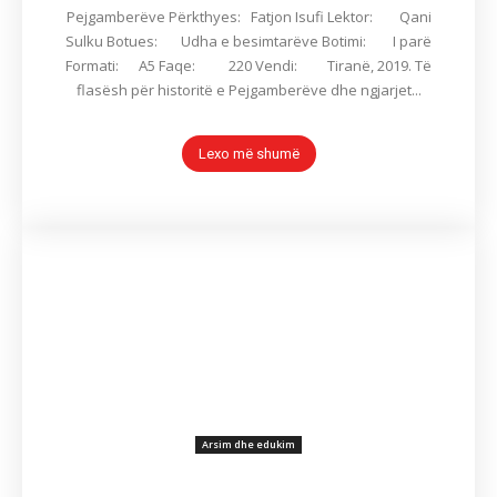
Pejgamberëve Përkthyes: Fatjon Isufi Lektor: Qani
Sulku Botues: Udha e besimtarëve Botimi: I parë
Formati: A5 Faqe: 220 Vendi: Tiranë, 2019. Të
flasësh për historitë e Pejgamberëve dhe ngjarjet...
Lexo më shumë
Arsim dhe edukim