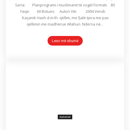
Seria: Planprogrami i muslimanit të vogël Formati: B5
Faqe: 60 Botues: Autori Viti: 2004 Vendi:
Kaçanik Haxh d.m.th. qëllim, me fjalë tjera me pas
qëllimin me madhërue Allahun. Ndërsa në...
Lexo më shumë
Autorial