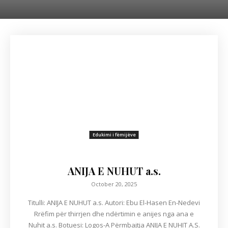
Edukimi i fëmijëve
ANIJA E NUHUT a.s.
October 20, 2025
Titulli: ANIJA E NUHUT a.s. Autori: Ebu El-Hasen En-Nedevi
Rrëfim për thirrjen dhe ndërtimin e anijes nga ana e
Nuhit a.s. Botuesi: Logos-A Përmbajtja ANIJA E NUHIT A.S.