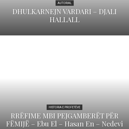
AUTORIAL
DHULKARNEJN VARDARI – DJALI
HALLALL
HISTORIA E PROFETËVE
RRËFIME MBI PEJGAMBERËT PËR
FËMIJË – Ebu El – Hasan En – Nedevi