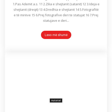
1.Pas Ademit a.s. 11 2.Zilia e shejtanit (satanit) 12 3.Ideja e
shejtanit (dreqit) 13 4.Dredhia e shejtanit 14 5.Fotografitë
e të mirëve 15 6.Prej fotografive deri te statujat 16 7.Prej
statujave e deri...
Lexo më shumë
Autorial