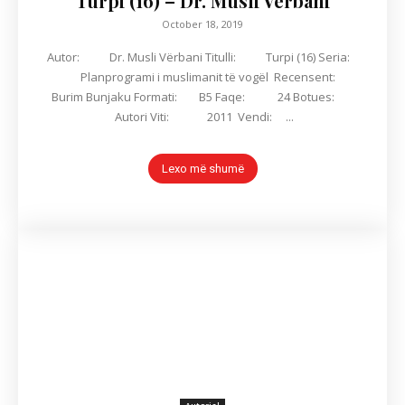
Turpi (16) – Dr. Musli Vërbani
October 18, 2019
Autor: Dr. Musli Vërbani Titulli: Turpi (16) Seria:
Planprogrami i muslimanit të vogël Recensent:
Burim Bunjaku Formati: B5 Faqe: 24 Botues:
Autori Viti: 2011 Vendi: ...
Lexo më shumë