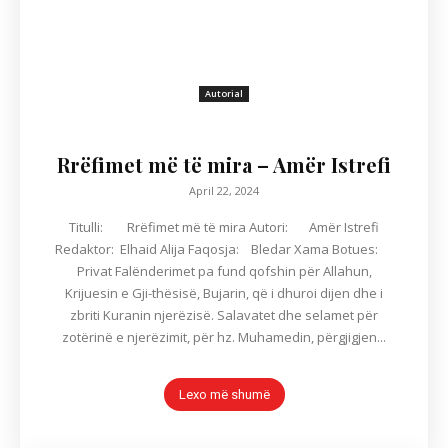
Autorial
Rrëfimet më të mira – Amër Istrefi
April 22, 2024
Titulli: Rrëfimet më të mira Autori: Amër Istrefi
Redaktor: Elhaid Alija Faqosja: Bledar Xama Botues:
Privat Falënderimet pa fund qofshin për Allahun,
Krijuesin e Gji-thësisë, Bujarin, që i dhuroi dijen dhe i
zbriti Kuranin njerëzisë. Salavatet dhe selamet për
zotërinë e njerëzimit, për hz. Muhamedin, përgjigjen...
Lexo më shumë