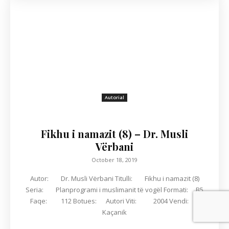
Autorial
Fikhu i namazit (8) – Dr. Musli
Vërbani
October 18, 2019
Autor: Dr. Musli Vërbani Titulli: Fikhu i namazit (8)
Seria: Planprogrami i muslimanit të vogël Formati: B5
Faqe: 112 Botues: Autori Viti: 2004 Vendi:
Kaçanik