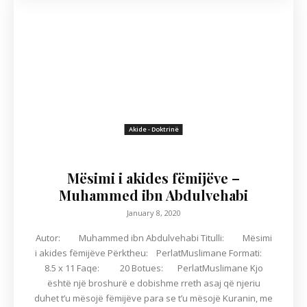
Akide - Doktrinë
Mësimi i akides fëmijëve –
Muhammed ibn Abdulvehabi
January 8, 2020
Autor: Muhammed ibn Abdulvehabi Titulli: Mësimi
i akides fëmijëve Përktheu: PerlatMuslimane Formati:
8.5 x 11 Faqe: 20 Botues: PerlatMuslimane Kjo
është një broshurë e dobishme rreth asaj që njeriu
duhet t’u mësojë fëmijëve para se t’u mësojë Kuranin, me