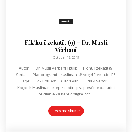
Autorial
Fik’hu i zekatit (9) – Dr. Musli
Vërbani
October 18, 2019
Autor: Dr. Musli Vërbani Titulli: Fik'hu i zekatit (9)
Seria: Planprogrami i muslimani të vogël Formati: B5
Faqe: 42 Botues: Autori Viti: 2004 Vendi:
Kaçanik Muslimani e jep zekatin, pra pjesën e pasurisë
të cilën e ka bërë obligim Zoti...
Lexo më shumë