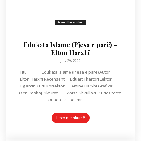
Arsim dhe edukim
Edukata Islame (Pjesa e parë) –
Elton Harxhi
July 29, 2022
Titulli: Edukata Islame (Pjesa e parë) Autor:
Elton Harxhi Recensent: Eduart Thartori Lektor:
Eglantin Kurti Korrektoi: Amine Harxhi Grafika:
Erzen Pashaj Pikturat: Anisa Shkullaku Kuriozitetet:
Oriada Toli Botimi: ...
Lexo më shumë