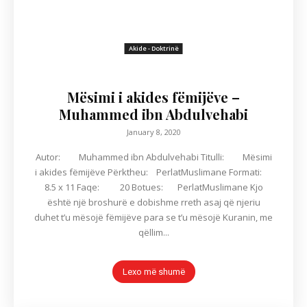
Akide - Doktrinë
Mësimi i akides fëmijëve –
Muhammed ibn Abdulvehabi
January 8, 2020
Autor: Muhammed ibn Abdulvehabi Titulli: Mësimi
i akides fëmijëve Përktheu: PerlatMuslimane Formati:
8.5 x 11 Faqe: 20 Botues: PerlatMuslimane Kjo
është një broshurë e dobishme rreth asaj që njeriu
duhet t’u mësojë fëmijëve para se t’u mësojë Kuranin, me
qëllim...
Lexo më shumë