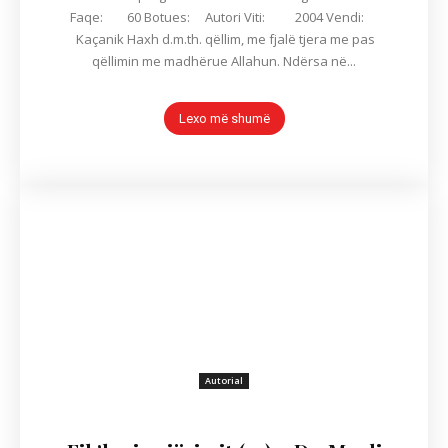
Faqe: 60 Botues: Autori Viti: 2004 Vendi:
Kaçanik Haxh d.m.th. qëllim, me fjalë tjera me pas
qëllimin me madhërue Allahun. Ndërsa në...
Lexo më shumë
Autorial