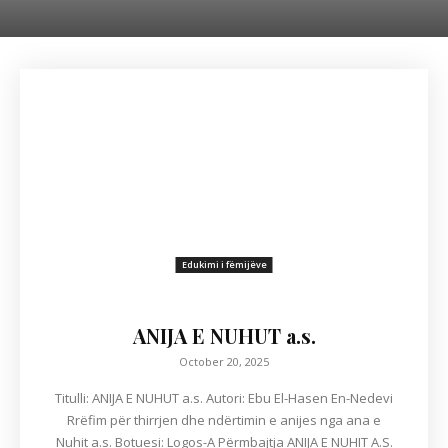
Edukimi i fëmijëve
ANIJA E NUHUT a.s.
October 20, 2025
Titulli: ANIJA E NUHUT a.s. Autori: Ebu El-Hasen En-Nedevi
Rrëfim për thirrjen dhe ndërtimin e anijes nga ana e
Nuhit a.s. Botuesi: Logos-A Përmbajtja ANIJA E NUHIT A.S.