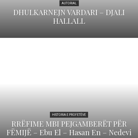
AUTORIAL
DHULKARNEJN VARDARI – DJALI
HALLALL
HISTORIA E PROFETËVE
RRËFIME MBI PEJGAMBERËT PËR
FËMIJË – Ebu El – Hasan En – Nedevi