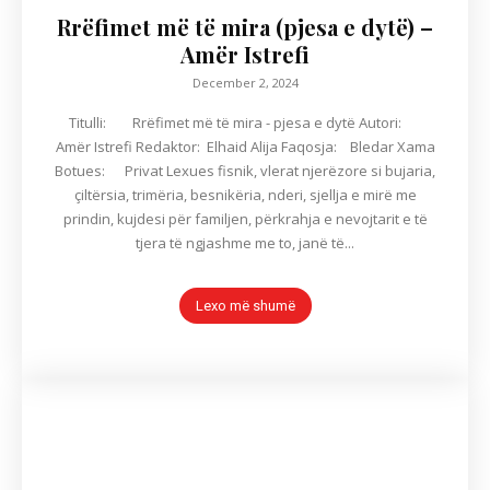
Rrëfimet më të mira (pjesa e dytë) –
Amër Istrefi
December 2, 2024
Titulli: Rrëfimet më të mira - pjesa e dytë Autori:
Amër Istrefi Redaktor: Elhaid Alija Faqosja: Bledar Xama
Botues: Privat Lexues fisnik, vlerat njerëzore si bujaria,
çiltërsia, trimëria, besnikëria, nderi, sjellja e mirë me
prindin, kujdesi për familjen, përkrahja e nevojtarit e të
tjera të ngjashme me to, janë të...
Lexo më shumë