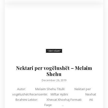
"Zëri Islam"
Nektari per vogëlushët – Melaim
Shehu
December 26, 2019
Autor: Melaim Shehu Titulli: Nektari per
vogëlushët Recensentë: Miftar Ajdini Nexhat
Ibrahimi Lektor: Xhevat Xhoxhaj Formati: A6
Faqe: ...