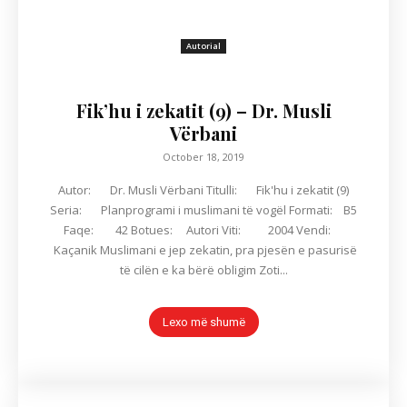
Autorial
Fik’hu i zekatit (9) – Dr. Musli
Vërbani
October 18, 2019
Autor: Dr. Musli Vërbani Titulli: Fik'hu i zekatit (9)
Seria: Planprogrami i muslimani të vogël Formati: B5
Faqe: 42 Botues: Autori Viti: 2004 Vendi:
Kaçanik Muslimani e jep zekatin, pra pjesën e pasurisë
të cilën e ka bërë obligim Zoti...
Lexo më shumë