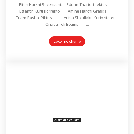
Elton Harxhi Recensent: Eduart Thartori Lektor:
Eglantin Kurti Korrektoi: Amine Harxhi Grafika:
Erzen Pashaj Pikturat: Anisa Shkullaku Kuriozitetet:
Oriada Toli Botimi: ...
Lexo më shumë
Arsim dhe edukim