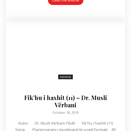
Lexo më shumë
Autorial
Fik’hu i haxhit (11) – Dr. Musli
Vërbani
October 18, 2019
Autor: Dr. Musli Vërbani Titulli: Fik'hu i haxhit (11)
Seria: Planprogrami i muslimanit të vogël Formati: B5