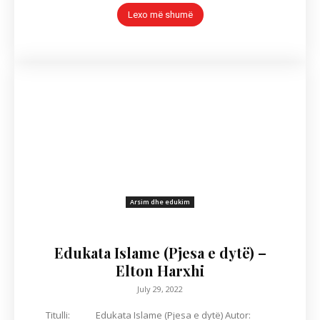
Lexo më shumë
Arsim dhe edukim
Edukata Islame (Pjesa e dytë) –
Elton Harxhi
July 29, 2022
Titulli: Edukata Islame (Pjesa e dytë) Autor: