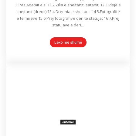
1.Pas Ademit a.s. 11 2.Zilia e shejtanit (satanit) 12 3.Ideja e
shejtanit (dreqit) 13 4.Dredhia e shejtanit 14 5.Fotografitë
e të mirëve 15 6.Prej fotografive deri te statujat 16 7.Prej
statujave e deri...
Lexo më shumë
Autorial