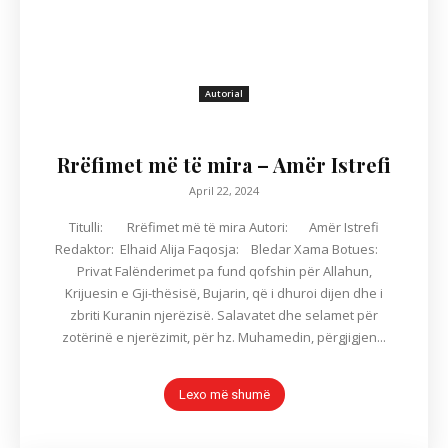
Autorial
Rrëfimet më të mira – Amër Istrefi
April 22, 2024
Titulli: Rrëfimet më të mira Autori: Amër Istrefi
Redaktor: Elhaid Alija Faqosja: Bledar Xama Botues:
Privat Falënderimet pa fund qofshin për Allahun,
Krijuesin e Gji-thësisë, Bujarin, që i dhuroi dijen dhe i
zbriti Kuranin njerëzisë. Salavatet dhe selamet për
zotërinë e njerëzimit, për hz. Muhamedin, përgjigjen...
Lexo më shumë