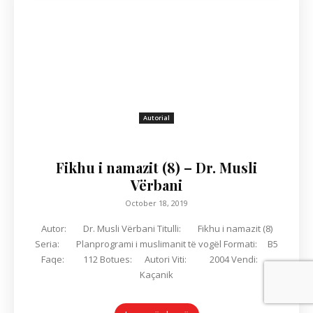
Autorial
Fikhu i namazit (8) – Dr. Musli
Vërbani
October 18, 2019
Autor: Dr. Musli Vërbani Titulli: Fikhu i namazit (8)
Seria: Planprogrami i muslimanit të vogël Formati: B5
Faqe: 112 Botues: Autori Viti: 2004 Vendi:
Kaçanik