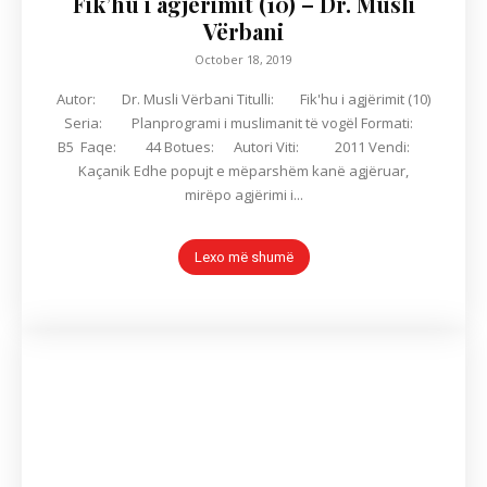
Fik’hu i agjërimit (10) – Dr. Musli
Vërbani
October 18, 2019
Autor: Dr. Musli Vërbani Titulli: Fik'hu i agjërimit (10)
Seria: Planprogrami i muslimanit të vogël Formati:
B5 Faqe: 44 Botues: Autori Viti: 2011 Vendi:
Kaçanik Edhe popujt e mëparshëm kanë agjëruar,
mirëpo agjërimi i...
Lexo më shumë