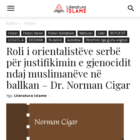
Ballina
Histori
Histori
Histori Islame
Histori Kombëtare
Mediumi
Libër
BOTUESIT
LOGOS -A
DEDIKIMI
Pa dallim
Autorësia
Përkthim nga gjuha angleze
Roli i orientalistëve serbë
për justifikimin e gjenocidit
ndaj muslimanëve në
ballkan – Dr. Norman Cigar
Nga
Literatura Islame
-