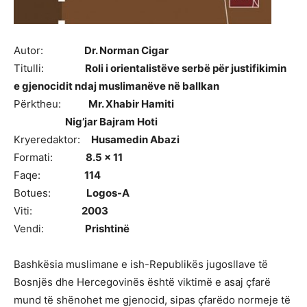
Autor:
Dr. Norman Cigar
Titulli:
Roli i orientalistëve serbë për justifikimin
e gjenocidit ndaj muslimanëve në ballkan
Përktheu:
Mr. Xhabir Hamiti
Nig’jar Bajram Hoti
Kryeredaktor:
Husamedin Abazi
Formati:
8.5 x 11
Faqe:
114
Botues:
Logos-A
Viti:
2003
Vendi:
Prishtinë
Bashkësia muslimane e ish-Republikës jugosllave të
Bosnjës dhe Hercegovinës është viktimë e asaj çfarë
mund të shënohet me gjenocid, sipas çfarëdo normeje të