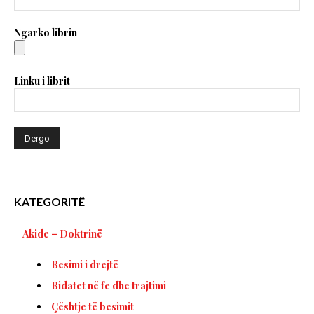
Ngarko librin
Linku i librit
KATEGORITË
Akide – Doktrinë
Besimi i drejtë
Bidatet në fe dhe trajtimi
Çështje të besimit