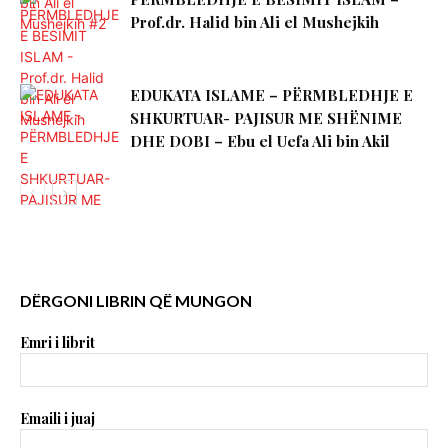
Prof.dr. Halid bin Ali el Mushejkih
EDUKATA ISLAME – PËRMBLEDHJE E
SHKURTUAR- PAJISUR ME SHËNIME
DHE DOBI – Ebu el Uefa Ali bin Akil
DËRGONI LIBRIN QË MUNGON
Emri i librit
Emaili i juaj