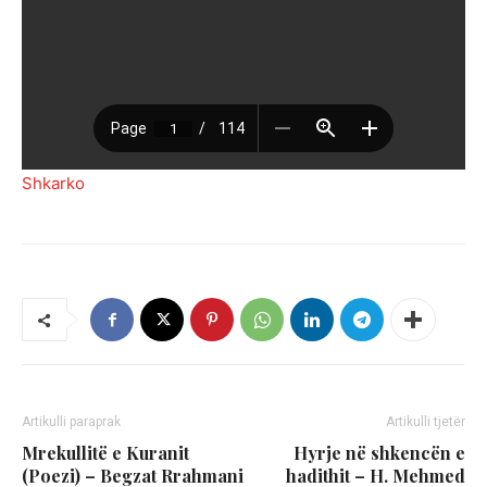
Shkarko
Artikulli paraprak
Artikulli tjetër
Mrekullitë e Kuranit
Hyrje në shkencën e
(Poezi) – Begzat Rrahmani
hadithit – H. Mehmed