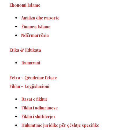
Ekonomi Islame
Analiza dhe raporte
Financa Islame
Ndërmarrësia
Etika & Edukata
Ramazani
Fetva – Qëndrime fetare
Fikhu – Legjislacioni
Bazat e fikhut
Fikhu i adhurimeve
Fikhu i shitblerjes
Hulumtime juridike për çështje specifike