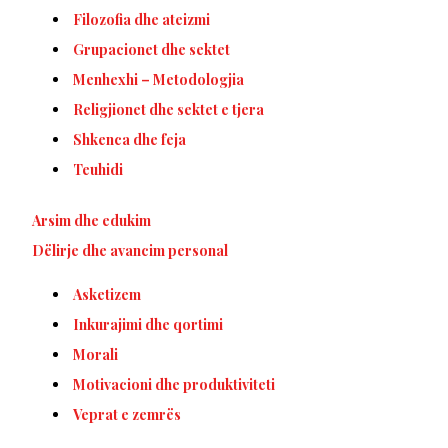
Filozofia dhe ateizmi
Grupacionet dhe sektet
Menhexhi – Metodologjia
Religjionet dhe sektet e tjera
Shkenca dhe feja
Teuhidi
Arsim dhe edukim
Dëlirje dhe avancim personal
Asketizem
Inkurajimi dhe qortimi
Morali
Motivacioni dhe produktiviteti
Veprat e zemrës