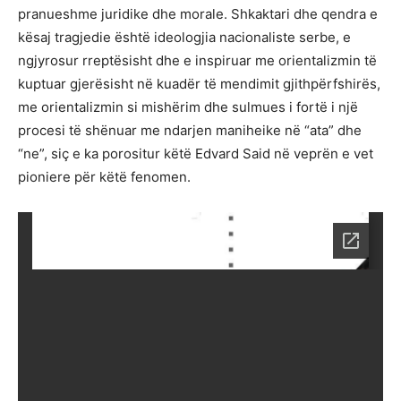
pranueshme juridike dhe morale. Shkaktari dhe qendra e
kësaj tragjedie është ideologjia nacionaliste serbe, e
ngjyrosur rreptësisht dhe e inspiruar me orientalizmin të
kuptuar gjerësisht në kuadër të mendimit gjithpërfshirës,
me orientalizmin si mishërim dhe sulmues i fortë i një
procesi të shënuar me ndarjen maniheike në “ata” dhe
“ne”, siç e ka porositur këtë Edvard Said në veprën e vet
pioniere për këtë fenomen.