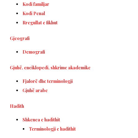
Kodi familjar
Kodi Penal
Rregullat e fikhut
Gjeografi
Demografi
Gjuhë, enciklopedi, shkrime akademike
Fjalorë dhe terminologji
Gjuhë arabe
Hadith
Shkenca e hadithit
Terminologji e hadithit