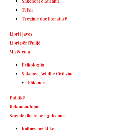
Shkencat e Kuranit
Tefsir
Tregime dhe literaturë
Libri i javes
Libri për fëmijë
Mirëqenia
Psikologjia
Shkencë, Art dhe Civilizim
Shkencë
Politikë
Rekomandojmë
Sociale dhe të përgjithshme
Kultura praktike