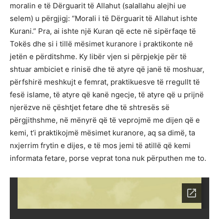
moralin e të Dërguarit të Allahut (salallahu alejhi ue
selem) u përgjigj: “Morali i të Dërguarit të Allahut ishte
Kurani.” Pra, ai ishte një Kuran që ecte në sipërfaqe të
Tokës dhe si i tillë mësimet kuranore i praktikonte në
jetën e përditshme. Ky libër vjen si përpjekje për të
shtuar ambiciet e rinisë dhe të atyre që janë të moshuar,
përfshirë meshkujt e femrat, praktikuesve të rregullt të
fesë islame, të atyre që kanë ngecje, të atyre që u prijnë
njerëzve në çështjet fetare dhe të shtresës së
përgjithshme, në mënyrë që të veprojmë me dijen që e
kemi, t’i praktikojmë mësimet kuranore, aq sa dimë, ta
nxjerrim frytin e dijes, e të mos jemi të atillë që kemi
informata fetare, porse veprat tona nuk përputhen me to.