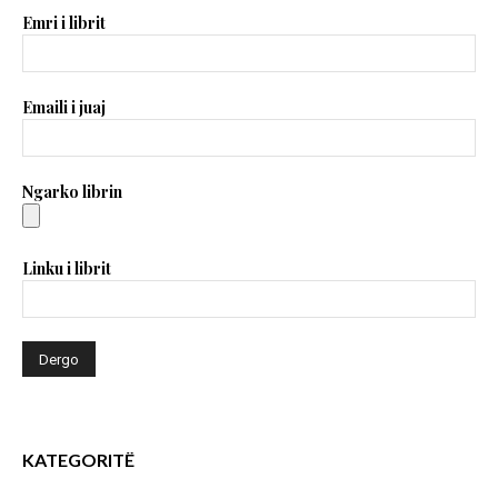
Emri i librit
Emaili i juaj
Ngarko librin
Linku i librit
KATEGORITË