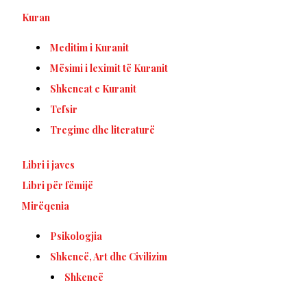
Kuran
Meditim i Kuranit
Mësimi i leximit të Kuranit
Shkencat e Kuranit
Tefsir
Tregime dhe literaturë
Libri i javes
Libri për fëmijë
Mirëqenia
Psikologjia
Shkencë, Art dhe Civilizim
Shkencë