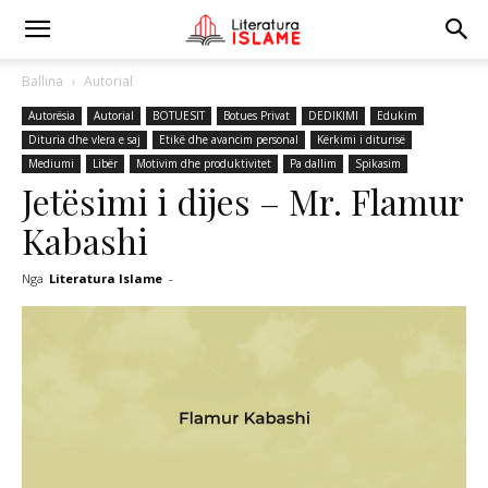
Ballina
Autorial
Autorësia
Autorial
BOTUESIT
Botues Privat
DEDIKIMI
Edukim
Dituria dhe vlera e saj
Etikë dhe avancim personal
Kërkimi i diturisë
Mediumi
Libër
Motivim dhe produktivitet
Pa dallim
Spikasim
Jetësimi i dijes – Mr. Flamur
Kabashi
Nga
Literatura Islame
-