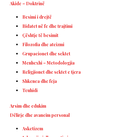
Akide – Doktrinë
Besimi i drejtë
Bidatet në fe dhe trajtimi
Çështje të besimit
Filozofia dhe ateizmi
Grupacionet dhe sektet
Menhexhi – Metodologjia
Religjionet dhe sektet e tjera
Shkenca dhe feja
Teuhidi
Arsim dhe edukim
Dëlirje dhe avancim personal
Asketizem