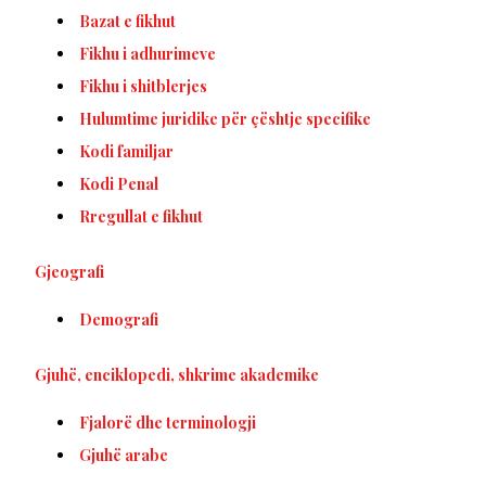
Bazat e fikhut
Fikhu i adhurimeve
Fikhu i shitblerjes
Hulumtime juridike për çështje specifike
Kodi familjar
Kodi Penal
Rregullat e fikhut
Gjeografi
Demografi
Gjuhë, enciklopedi, shkrime akademike
Fjalorë dhe terminologji
Gjuhë arabe