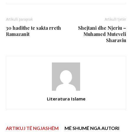
Artikulli paraprak
Artikulli tjetër
30 hadithe te sakta rreth
Shejtani dhe Njeriu –
Ramazanit
Muhamed Muteveli
Sharaviu
Literatura Islame
ARTIKUJ TË NGJASHËM
MË SHUMË NGA AUTORI