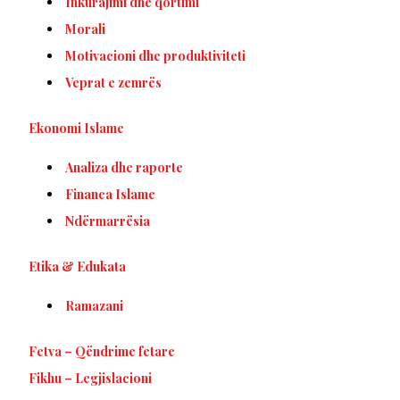
Inkurajimi dhe qortimi
Morali
Motivacioni dhe produktiviteti
Veprat e zemrës
Ekonomi Islame
Analiza dhe raporte
Financa Islame
Ndërmarrësia
Etika & Edukata
Ramazani
Fetva – Qëndrime fetare
Fikhu – Legjislacioni