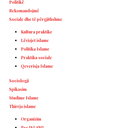
Politikë
Rekomandojmë
Sociale dhe të përgjithshme
Kultura praktike
Lëvizjet islame
Politika Islame
Praktika sociale
Qeverisja Islame
Sociologji
Spikasim
Studime Islame
Thirrja islame
Organizim
Pse ISLAMI