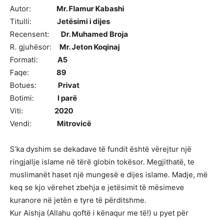
Autor:
Mr. Flamur Kabashi
Titulli:
Jetësimi i dijes
Recensent:
Dr. Muhamed Broja
R. gjuhësor:
Mr. Jeton Koqinaj
Formati:
A5
Faqe:
89
Botues:
Privat
Botimi:
I parë
Viti:
2020
Vendi:
Mitrovicë
S’ka dyshim se dekadave të fundit është vërejtur një
ringjallje islame në tërë globin tokësor. Megjithatë, te
muslimanët haset një mungesë e dijes islame. Madje, më
keq se kjo vërehet zbehja e jetësimit të mësimeve
kuranore në jetën e tyre të përditshme.
Kur Aishja (Allahu qoftë i kënaqur me të!) u pyet për