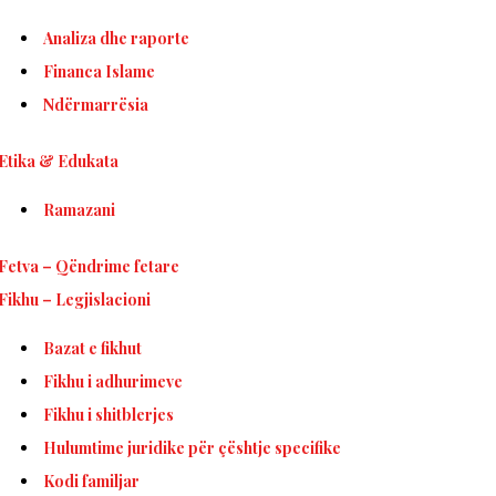
Analiza dhe raporte
Financa Islame
Ndërmarrësia
Etika & Edukata
Ramazani
Fetva – Qëndrime fetare
Fikhu – Legjislacioni
Bazat e fikhut
Fikhu i adhurimeve
Fikhu i shitblerjes
Hulumtime juridike për çështje specifike
Kodi familjar