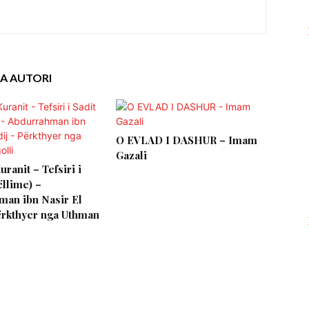
A AUTORI
O EVLAD I DASHUR – Imam
Gazali
Kuranit – Tefsiri i
ëllime) –
man ibn Nasir El
Përkthyer nga Uthman