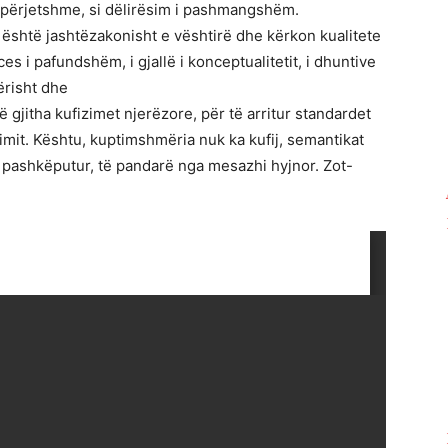
e përjetshme, si dëlirësim i pashmangshëm.
t është jashtëzakonisht e vështirë dhe kërkon kualitete
es i pafundshëm, i gjallë i konceptualitetit, i dhuntive
ërisht dhe
ë gjitha kufizimet njerëzore, për të arritur standardet
imit. Kështu, kuptimshmëria nuk ka kufij, semantikat
ë pashkëputur, të pandarë nga mesazhi hyjnor. Zot-