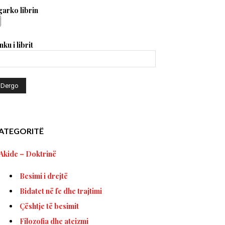
arko librin
nku i librit
ATEGORITË
Akide – Doktrinë
Besimi i drejtë
Bidatet në fe dhe trajtimi
Çështje të besimit
Filozofia dhe ateizmi