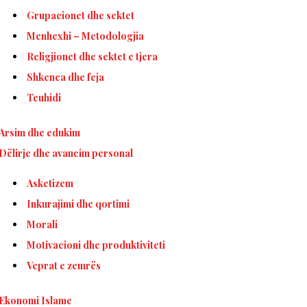
Grupacionet dhe sektet
Menhexhi – Metodologjia
Religjionet dhe sektet e tjera
Shkenca dhe feja
Teuhidi
Arsim dhe edukim
Dëlirje dhe avancim personal
Asketizem
Inkurajimi dhe qortimi
Morali
Motivacioni dhe produktiviteti
Veprat e zemrës
Ekonomi Islame