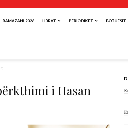
RAMAZANI 2026
LIBRAT
PERIODIKËT
BOTUESIT
it
D
përkthimi i Hasan
Em
Em