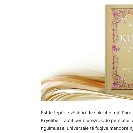
Është tepër e vështirë të shkruhet një Parafj
Kryelibër i Zotit për njerëzit. Çdo përsiatj
ngulmuese, universale të fuqive mendore nje