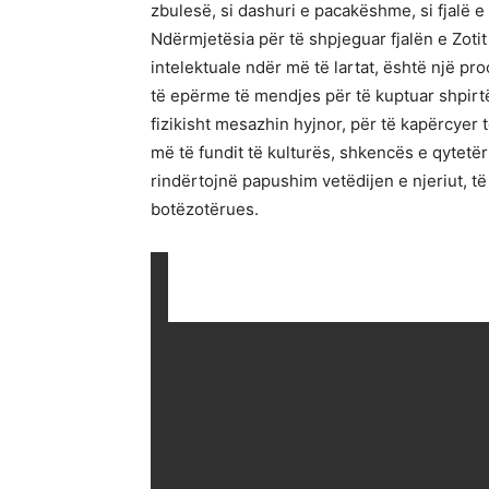
zbulesë, si dashuri e pacakëshme, si fjalë 
Ndërmjetësia për të shpjeguar fjalën e Zoti
intelektuale ndër më të lartat, është një proc
të epërme të mendjes për të kuptuar shpirt
fizikisht mesazhin hyjnor, për të kapërcyer t
më të fundit të kulturës, shkencës e qytetër
rindërtojnë papushim vetëdijen e njeriut, t
botëzotërues.