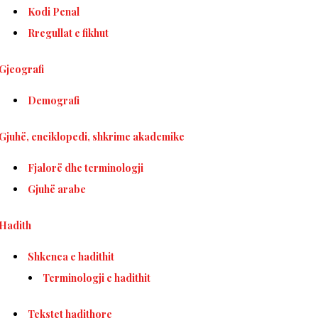
Kodi Penal
Rregullat e fikhut
Gjeografi
Demografi
Gjuhë, enciklopedi, shkrime akademike
Fjalorë dhe terminologji
Gjuhë arabe
Hadith
Shkenca e hadithit
Terminologji e hadithit
Tekstet hadithore