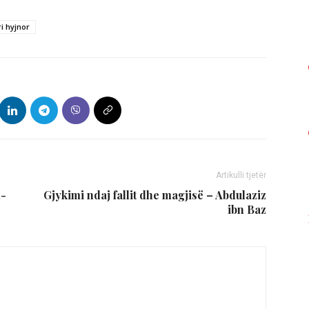
ri hyjnor
Artikulli tjetër
l-
Gjykimi ndaj fallit dhe magjisë – Abdulaziz
ibn Baz