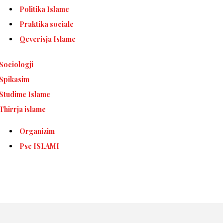
Politika Islame
Praktika sociale
Qeverisja Islame
Sociologji
Spikasim
Studime Islame
Thirrja islame
Organizim
Pse ISLAMI