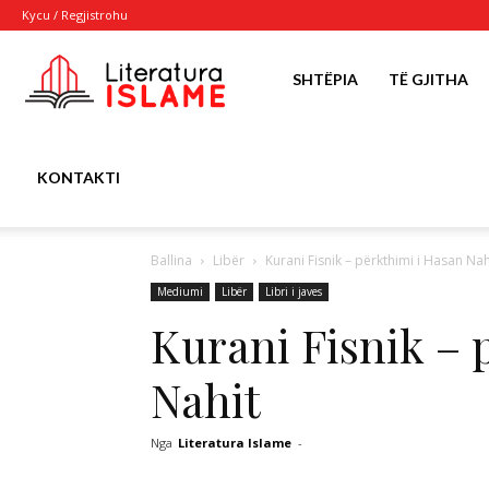
Kycu / Regjistrohu
Literatura
SHTËPIA
TË GJITHA
Islame
KONTAKTI
Ballina
Libër
Kurani Fisnik – përkthimi i Hasan Nah
Mediumi
Libër
Libri i javes
Kurani Fisnik – 
Nahit
Nga
Literatura Islame
-