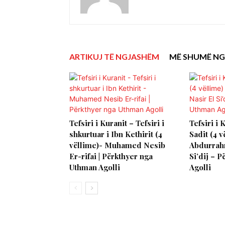
ARTIKUJ TË NGJASHËM
MË SHUMË NG
Tefsiri i Kuranit – Tefsiri i
Tefsiri i 
shkurtuar i Ibn Kethirit (4
Sadit (4 v
vëllime)- Muhamed Nesib
Abdurrah
Er-rifai | Përkthyer nga
Si’dij – 
Uthman Agolli
Agolli