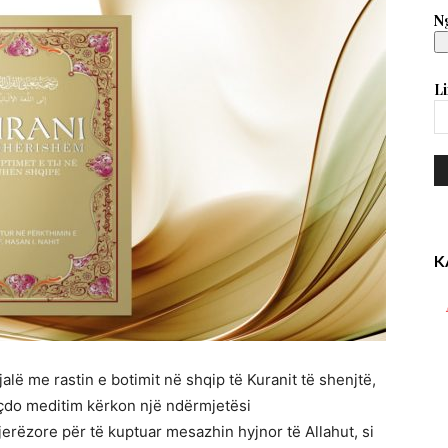
Ng
Li
K
alë me rastin e botimit në shqip të Kuranit të shenjtë,
e, çdo meditim kërkon një ndërmjetësi
rëzore për të kuptuar mesazhin hyjnor të Allahut, si