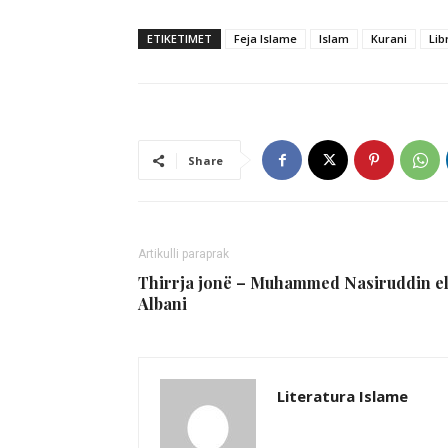
ETIKETIMET
Feja Islame
Islam
Kurani
Lib
Share
Artikulli paraprak
Thirrja jonë – Muhammed Nasiruddin e
Albani
Literatura Islame