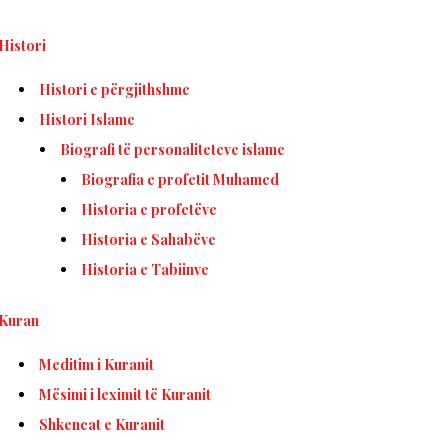
Histori
Histori e përgjithshme
Histori Islame
Biografi të personaliteteve islame
Biografia e profetit Muhamed
Historia e profetëve
Historia e Sahabëve
Historia e Tabiinve
Kuran
Meditim i Kuranit
Mësimi i leximit të Kuranit
Shkencat e Kuranit