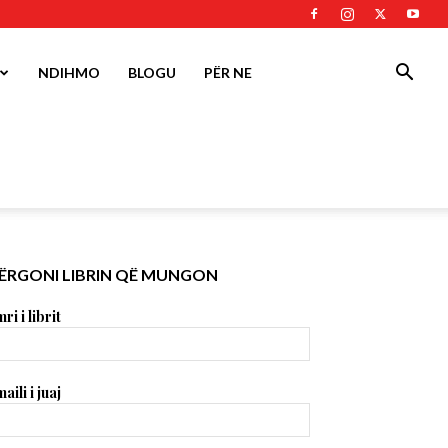
NDIHMO
BLOGU
PËR NE
ËRGONI LIBRIN QË MUNGON
ri i librit
aili i juaj