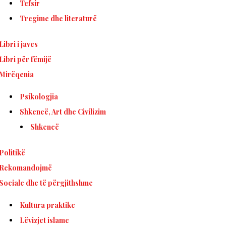
Tefsir
Tregime dhe literaturë
Libri i javes
Libri për fëmijë
Mirëqenia
Psikologjia
Shkencë, Art dhe Civilizim
Shkencë
Politikë
Rekomandojmë
Sociale dhe të përgjithshme
Kultura praktike
Lëvizjet islame