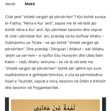
Vendi:
Mekë
Cilat janë “shtatë vargjet që përsëriten”? Kjo është sureja
el-Fatiha, “Nëna e Kur`anit”, sepse me të vërtetë ajo
është nëna e Kur`anit. Ajo përmban besimin dhe veprat
të cilat i përmban Kur`ani, prandaj na ka njoftuar Allahu –
Subhanehu ue Te’ala – se ajo është “shtatë vargjet që
përsëriten”. Dhe prandaj i Dërguari i Allahut – sal-lAllahu
‘alejhi ue sel-lem – e njoftoi Ebu Hurejrën dhe Ubej Ibën
Kabin – radij-Allahu ‘anhuma – se në të vërtetë me
“shtatë vargjet që përsëriten” është për qëllim kjo sure
madhështore e gjithëpërfshirëse, e cila ka përmbledhur
llojet e Teuhidit, veprat e mira, besimin në Ditën e Kthimit
dhe besimin në Pejgamberllëk.