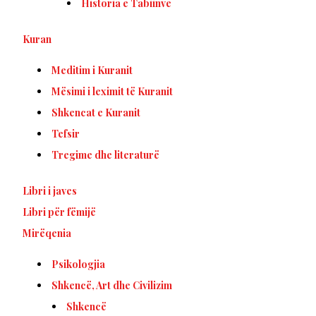
Historia e Tabiinve
Kuran
Meditim i Kuranit
Mësimi i leximit të Kuranit
Shkencat e Kuranit
Tefsir
Tregime dhe literaturë
Libri i javes
Libri për fëmijë
Mirëqenia
Psikologjia
Shkencë, Art dhe Civilizim
Shkencë