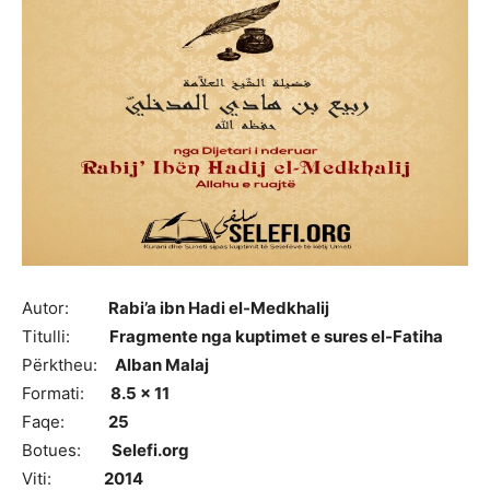
Autor:
Rabi’a ibn Hadi el-Medkhalij
Titulli:
Fragmente nga kuptimet e sures el-Fatiha
Përktheu:
Alban Malaj
Formati:
8.5 x 11
Faqe:
25
Botues:
Selefi.org
Viti:
2014