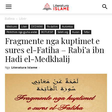
Ballina
Libër
Mediumi
Libër
DEDIKIMI
Pa dallim
Autorësia
Përkthim nga gjuha arabe
BOTUESIT
Selefi.org
Kuran
Tefsir
Fragmente nga kuptimet e
sures el-Fatiha – Rabi’a ibn
Hadi el-Medkhalij
Nga
Literatura Islame
-