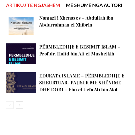
ARTIKUJ TË NGJASHËM
MË SHUMË NGA AUTORI
Namazi i Xhenazes – Abdullah ibn
Abdurrahman el Xhibrin
PËRMBLEDHJE E BESIMIT ISLAM –
Prof.dr. Halid bin Ali el Mushejkih
EDUKATA ISLAME – PËRMBLEDHJE E
SHKURTUAR- PAJISUR ME SHËNIME
DHE DOBI – Ebu el Uefa Ali bin Akil