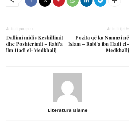
Artikulli paraprak
Artikulli tjetër
Dallimi midis Keshillimit
Pozita që ka Namazi në
dhe Poshterimit – Rabi’a
Islam – Rabi’a ibn Hadi el-
ibn Hadi el-Medkhalij
Medkhalij
Literatura Islame