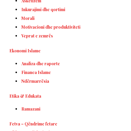
Asketizem
Inkurajimi dhe qortimi
Morali
Motivacioni dhe produktiviteti
Veprat e zemrës
Ekonomi Islame
Analiza dhe raporte
Financa Islame
Ndërmarrësia
Etika & Edukata
Ramazani
Fetva – Qëndrime fetare