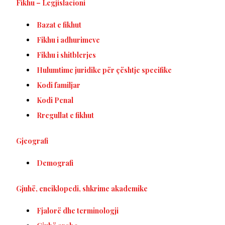
Fikhu – Legjislacioni
Bazat e fikhut
Fikhu i adhurimeve
Fikhu i shitblerjes
Hulumtime juridike për çështje specifike
Kodi familjar
Kodi Penal
Rregullat e fikhut
Gjeografi
Demografi
Gjuhë, enciklopedi, shkrime akademike
Fjalorë dhe terminologji