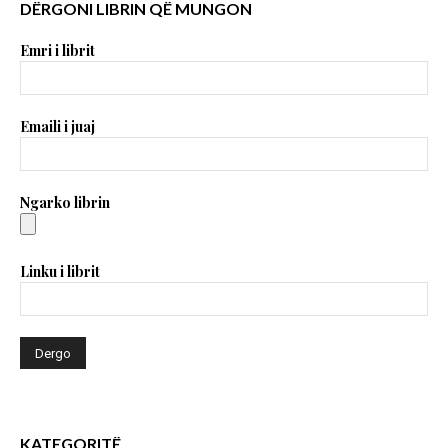
DËRGONI LIBRIN QË MUNGON
Emri i librit
Emaili i juaj
Ngarko librin
Linku i librit
KATEGORITË