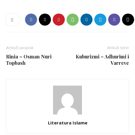
Artikulli paraprak
Artikulli tjetër
Rinia – Osman Nuri
Kuburizmi – Adhurimi i
Topbash
Varreve
Literatura Islame