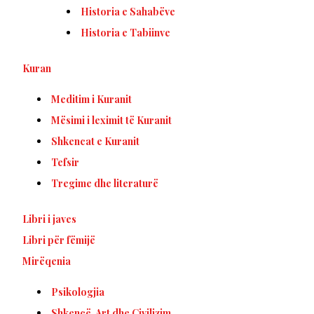
Historia e Sahabëve
Historia e Tabiinve
Kuran
Meditim i Kuranit
Mësimi i leximit të Kuranit
Shkencat e Kuranit
Tefsir
Tregime dhe literaturë
Libri i javes
Libri për fëmijë
Mirëqenia
Psikologjia
Shkencë, Art dhe Civilizim