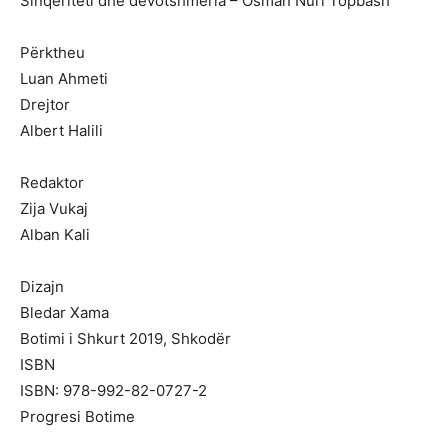
Sinqeriteti dhe devotshmeria – Osman Nuri Topbash
Përktheu
Luan Ahmeti
Drejtor
Albert Halili
Redaktor
Zija Vukaj
Alban Kali
Dizajn
Bledar Xama
Botimi i Shkurt 2019, Shkodër
ISBN
ISBN: 978-992-82-0727-2
Progresi Botime