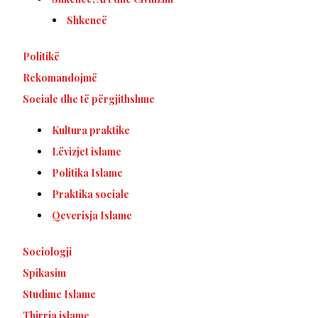
Shkencë
Politikë
Rekomandojmë
Sociale dhe të përgjithshme
Kultura praktike
Lëvizjet islame
Politika Islame
Praktika sociale
Qeverisja Islame
Sociologji
Spikasim
Studime Islame
Thirrja islame