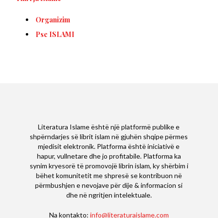
Organizim
Pse ISLAMI
Literatura Islame është një platformë publike e
shpërndarjes së librit islam në gjuhën shqipe përmes
mjedisit elektronik. Platforma është iniciativë e
hapur, vullnetare dhe jo profitabile. Platforma ka
synim kryesorë të promovojë librin islam, ky shërbim i
bëhet komunitetit me shpresë se kontribuon në
përmbushjen e nevojave për dije & informacion si
dhe në ngritjen intelektuale.
Na kontakto:
info@literaturaislame.com