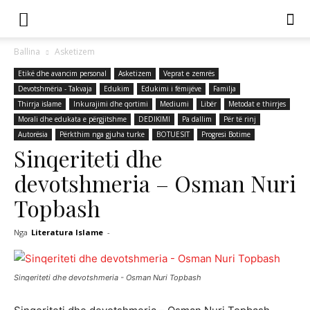
Ballina
Asketizem
Etikë dhe avancim personal
Asketizem
Veprat e zemrës
Devotshmëria - Takvaja
Edukim
Edukimi i fëmijëve
Familja
Thirrja islame
Inkurajimi dhe qortimi
Mediumi
Libër
Metodat e thirrjes
Morali dhe edukata e përgjitshme
DEDIKIMI
Pa dallim
Për të rinj
Autorësia
Përkthim nga gjuha turke
BOTUESIT
Progresi Botime
Sinqeriteti dhe
devotshmeria – Osman Nuri
Topbash
Nga
Literatura Islame
-
Sinqeriteti dhe devotshmeria - Osman Nuri Topbash