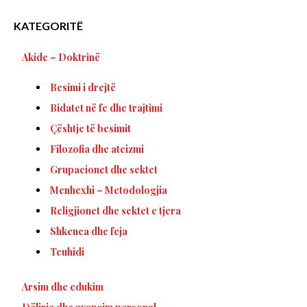
KATEGORITË
Akide – Doktrinë
Besimi i drejtë
Bidatet në fe dhe trajtimi
Çështje të besimit
Filozofia dhe ateizmi
Grupacionet dhe sektet
Menhexhi – Metodologjia
Religjionet dhe sektet e tjera
Shkenca dhe feja
Teuhidi
Arsim dhe edukim