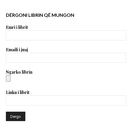
DËRGONI LIBRIN QË MUNGON
Emri i librit
Emaili i juaj
Ngarko librin
Linku i librit