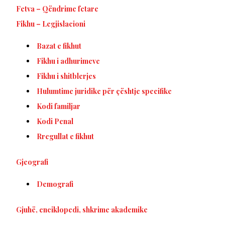
Fetva – Qëndrime fetare
Fikhu – Legjislacioni
Bazat e fikhut
Fikhu i adhurimeve
Fikhu i shitblerjes
Hulumtime juridike për çështje specifike
Kodi familjar
Kodi Penal
Rregullat e fikhut
Gjeografi
Demografi
Gjuhë, enciklopedi, shkrime akademike