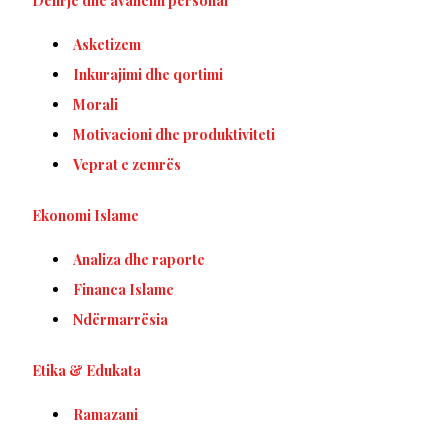
Dëlirje dhe avancim personal
Asketizem
Inkurajimi dhe qortimi
Morali
Motivacioni dhe produktiviteti
Veprat e zemrës
Ekonomi Islame
Analiza dhe raporte
Financa Islame
Ndërmarrësia
Etika & Edukata
Ramazani