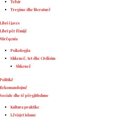
Tefsir
Tregime dhe literaturë
Libri i javes
Libri për fëmijë
Mirëqenia
Psikologjia
Shkencë, Art dhe Civilizim
Shkencë
Politikë
Rekomandojmë
Sociale dhe të përgjithshme
Kultura praktike
Lëvizjet islame