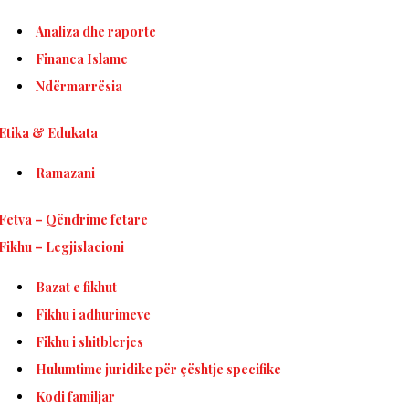
Analiza dhe raporte
Financa Islame
Ndërmarrësia
Etika & Edukata
Ramazani
Fetva – Qëndrime fetare
Fikhu – Legjislacioni
Bazat e fikhut
Fikhu i adhurimeve
Fikhu i shitblerjes
Hulumtime juridike për çështje specifike
Kodi familjar