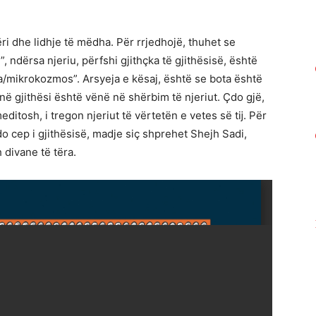
ri dhe lidhje të mëdha. Për rrjedhojë, thuhet se
 ndërsa njeriu, përfshi gjithçka të gjithësisë, është
ra/mikrokozmos”. Arsyeja e kësaj, është se bota është
në gjithësi është vënë në shërbim të njeriut. Çdo gjë,
ditosh, i tregon njeriut të vërtetën e vetes së tĳ. Për
o cep i gjithësisë, madje siç shprehet Shejh Sadi,
divane të tëra.