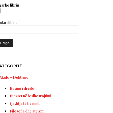
arko librin
nku i librit
ATEGORITË
Akide – Doktrinë
Besimi i drejtë
Bidatet në fe dhe trajtimi
Çështje të besimit
Filozofia dhe ateizmi