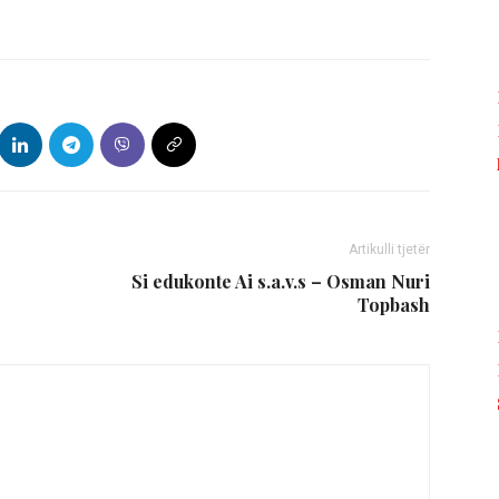
Artikulli tjetër
Si edukonte Ai s.a.v.s – Osman Nuri
Topbash