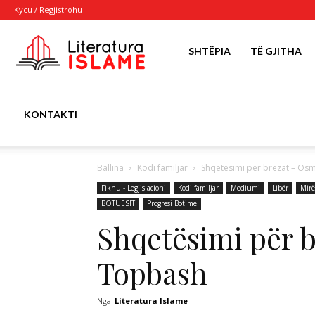
Kycu / Regjistrohu
Literatura
SHTËPIA
TË GJITHA
Islame
KONTAKTI
Ballina
Kodi familjar
Shqetësimi për brezat – Os
Fikhu - Legjislacioni
Kodi familjar
Mediumi
Libër
Mirë
BOTUESIT
Progresi Botime
Shqetësimi për 
Topbash
Nga
Literatura Islame
-