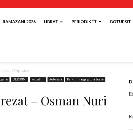
RAMAZANI 2026
LIBRAT
PERIODIKËT
BOTUESIT
man Nuri Topbash
qenie
DEDIKIMI
Pa dallim
Autorësia
Përkthim nga gjuha turke
D
Em
brezat – Osman Nuri
Em