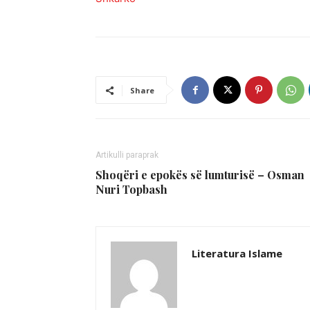
Share
Artikulli paraprak
Shoqëri e epokës së lumturisë – Osman
Nuri Topbash
Literatura Islame