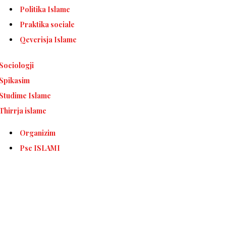
Politika Islame
Praktika sociale
Qeverisja Islame
Sociologji
Spikasim
Studime Islame
Thirrja islame
Organizim
Pse ISLAMI