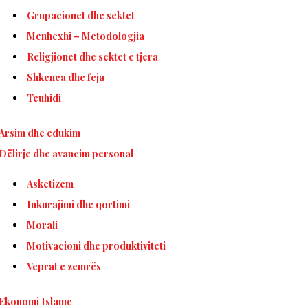
Grupacionet dhe sektet
Menhexhi – Metodologjia
Religjionet dhe sektet e tjera
Shkenca dhe feja
Teuhidi
Arsim dhe edukim
Dëlirje dhe avancim personal
Asketizem
Inkurajimi dhe qortimi
Morali
Motivacioni dhe produktiviteti
Veprat e zemrës
Ekonomi Islame