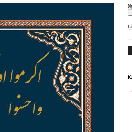
Ng
Li
K