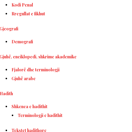
Kodi Penal
Rregullat e fikhut
Gjeografi
Demografi
Gjuhë, enciklopedi, shkrime akademike
Fjalorë dhe terminologji
Gjuhë arabe
Hadith
Shkenca e hadithit
Terminologji e hadithit
Tekstet hadithore