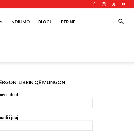
NDIHMO
BLOGU
PËR NE
ËRGONI LIBRIN QË MUNGON
ri i librit
aili i juaj