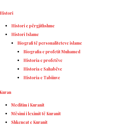
Histori
Histori e përgjithshme
Histori Islame
Biografi të personaliteteve islame
Biografia e profetit Muhamed
Historia e profetëve
Historia e Sahabëve
Historia e Tabiinve
Kuran
Meditim i Kuranit
Mësimi i leximit të Kuranit
Shkencat e Kuranit