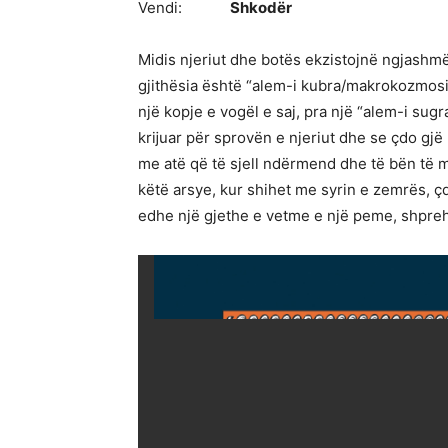
Vendi:
Shkodër
Midis njeriut dhe botës ekzistojnë ngjashmë
gjithësia është “alem-i kubra/makrokozmosi”,
një kopje e vogël e saj, pra një “alem-i sug
krĳuar për sprovën e njeriut dhe se çdo gjë 
me atë që të sjell ndërmend dhe të bën të me
këtë arsye, kur shihet me syrin e zemrës, çd
edhe një gjethe e vetme e një peme, shpreh 