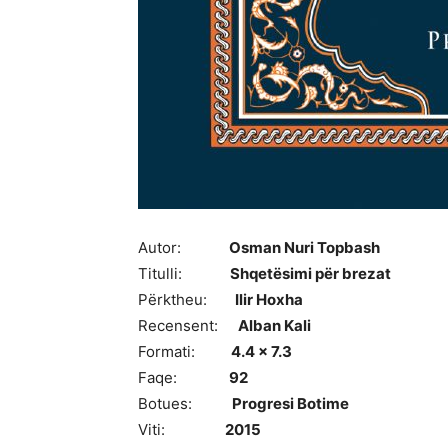
Autor:
Osman Nuri Topbash
Titulli:
Shqetësimi për brezat
Përktheu:
Ilir Hoxha
Recensent:
Alban Kali
Formati:
4.4 x 7.3
Faqe:
92
Botues:
Progresi Botime
Viti:
2015