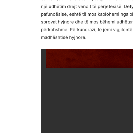
një udhëtim drejt vendit të përjetësisë. De
pafundësisë, është të mos kaplohemi nga pl
sprovat hyjnore dhe të mos bëhemi udhëtarë 
përkohshme. Përkundrazi, të jemi vigjilentë
madhështisë hyjnore.