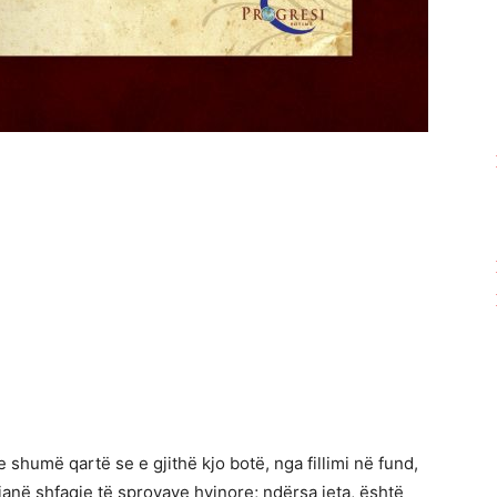
 shumë qartë se e gjithë kjo botë, nga fillimi në fund,
 janë shfaqje të sprovave hyjnore; ndërsa jeta, është