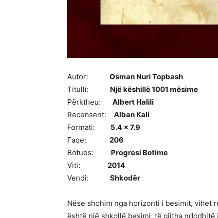
Autor:
Osman Nuri Topbash
Titulli:
Një këshillë 1001 mësime
Përktheu:
Albert Halili
Recensent:
Alban Kali
Formati:
5.4 x 7.9
Faqe:
206
Botues:
Progresi Botime
Viti:
2014
Vendi:
Shkodër
Nëse shohim nga horizonti i besimit, vihet re
është një shkollë besimi; të gjitha ndodhitë