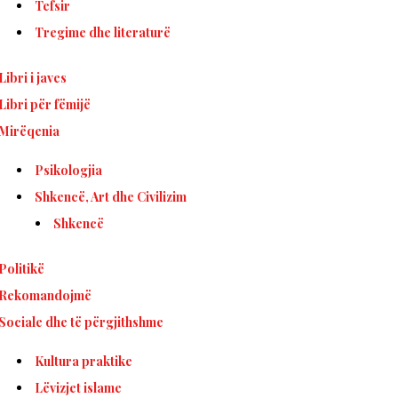
Tefsir
Tregime dhe literaturë
Libri i javes
Libri për fëmijë
Mirëqenia
Psikologjia
Shkencë, Art dhe Civilizim
Shkencë
Politikë
Rekomandojmë
Sociale dhe të përgjithshme
Kultura praktike
Lëvizjet islame