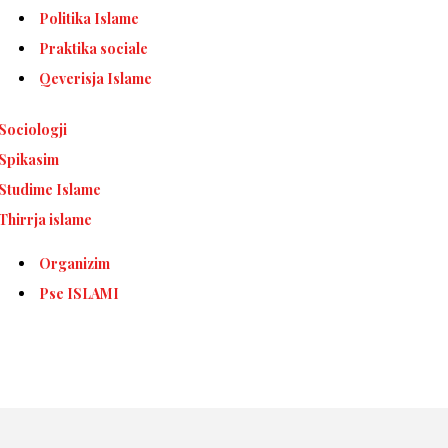
Politika Islame
Praktika sociale
Qeverisja Islame
Sociologji
Spikasim
Studime Islame
Thirrja islame
Organizim
Pse ISLAMI