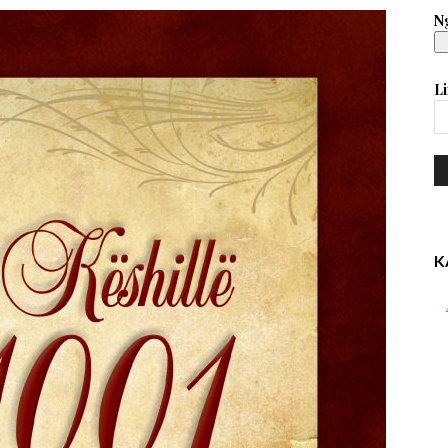
Ng
Li
K