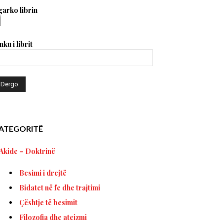
arko librin
nku i librit
ATEGORITË
Akide – Doktrinë
Besimi i drejtë
Bidatet në fe dhe trajtimi
Çështje të besimit
Filozofia dhe ateizmi