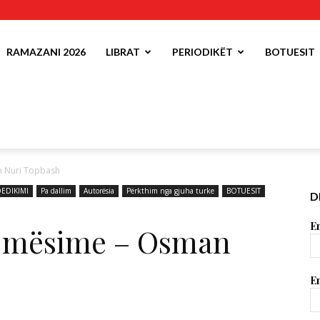
RAMAZANI 2026
LIBRAT
PERIODIKËT
BOTUESIT
n Nuri Topbash
EDIKIMI
Pa dallim
Autorësia
Përkthim nga gjuha turke
BOTUESIT
D
Em
01 mësime – Osman
Em