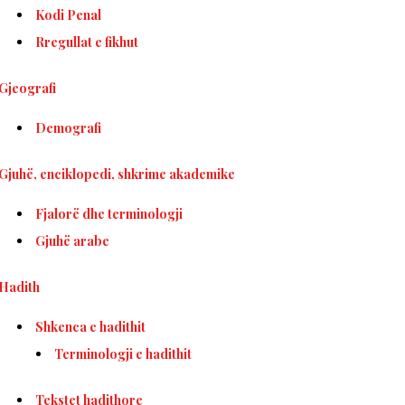
Kodi Penal
Rregullat e fikhut
Gjeografi
Demografi
Gjuhë, enciklopedi, shkrime akademike
Fjalorë dhe terminologji
Gjuhë arabe
Hadith
Shkenca e hadithit
Terminologji e hadithit
Tekstet hadithore