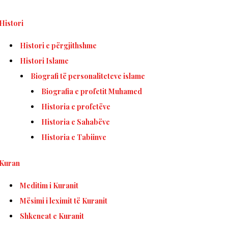
Histori
Histori e përgjithshme
Histori Islame
Biografi të personaliteteve islame
Biografia e profetit Muhamed
Historia e profetëve
Historia e Sahabëve
Historia e Tabiinve
Kuran
Meditim i Kuranit
Mësimi i leximit të Kuranit
Shkencat e Kuranit