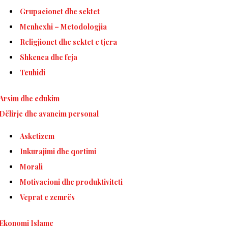
Grupacionet dhe sektet
Menhexhi – Metodologjia
Religjionet dhe sektet e tjera
Shkenca dhe feja
Teuhidi
Arsim dhe edukim
Dëlirje dhe avancim personal
Asketizem
Inkurajimi dhe qortimi
Morali
Motivacioni dhe produktiviteti
Veprat e zemrës
Ekonomi Islame