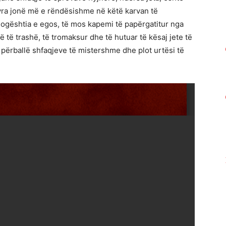
tyra jonë më e rëndësishme në këtë karvan të
ogështia e egos, të mos kapemi të papërgatitur nga
të trashë, të tromaksur dhe të hutuar të kësaj jete të
 përballë shfaqjeve të mistershme dhe plot urtësi të