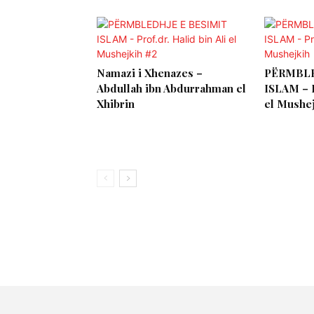
Namazi i Xhenazes –
PËRMBLE
Abdullah ibn Abdurrahman el
ISLAM – P
Xhibrin
el Mushe