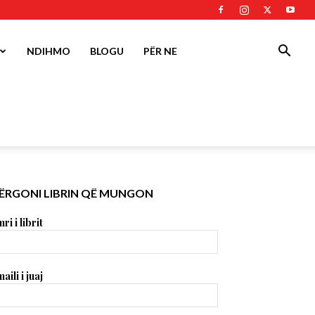
NDIHMO
BLOGU
PËR NE
ËRGONI LIBRIN QË MUNGON
ri i librit
aili i juaj