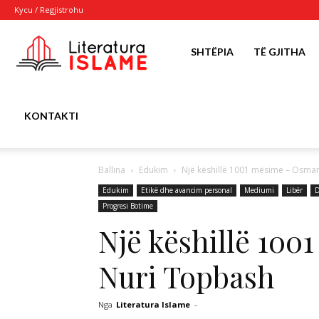
Kycu / Regjistrohu
Literatura
SHTËPIA
TË GJITHA
Islame
KONTAKTI
Ballina
Edukim
Një këshillë 1001 mësime – Osma
Edukim
Etikë dhe avancim personal
Mediumi
Libër
D
Progresi Botime
Një këshillë 10
Nuri Topbash
Nga
Literatura Islame
-