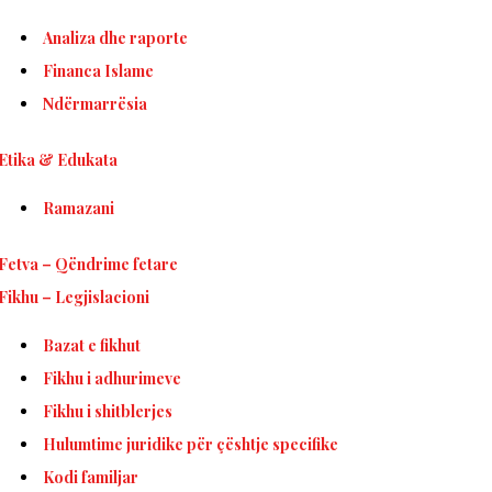
Analiza dhe raporte
Financa Islame
Ndërmarrësia
Etika & Edukata
Ramazani
Fetva – Qëndrime fetare
Fikhu – Legjislacioni
Bazat e fikhut
Fikhu i adhurimeve
Fikhu i shitblerjes
Hulumtime juridike për çështje specifike
Kodi familjar