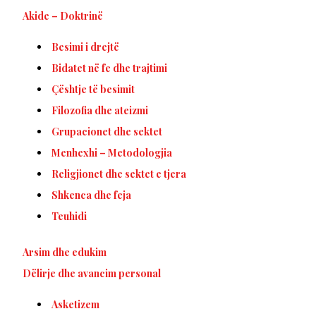
Akide – Doktrinë
Besimi i drejtë
Bidatet në fe dhe trajtimi
Çështje të besimit
Filozofia dhe ateizmi
Grupacionet dhe sektet
Menhexhi – Metodologjia
Religjionet dhe sektet e tjera
Shkenca dhe feja
Teuhidi
Arsim dhe edukim
Dëlirje dhe avancim personal
Asketizem