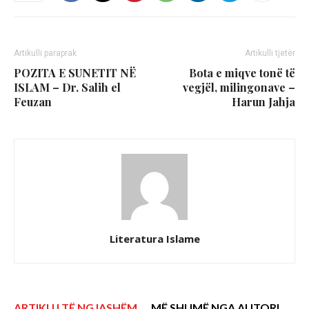
Artikulli paraprak
Artikulli tjetër
POZITA E SUNETIT NË
Bota e miqve tonë të
ISLAM – Dr. Salih el
vegjël, milingonave –
Feuzan
Harun Jahja
Literatura Islame
ARTIKUJ TË NGJASHËM
MË SHUMË NGA AUTORI