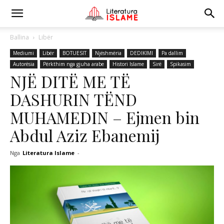
Ballina
Libër
Mediumi
Libër
BOTUESIT
Njëshmëria
DEDIKIMI
Pa dallim
Autorësia
Përkthim nga gjuha arabe
Histori Islame
Sirë
Spikasim
NJË DITË ME TË
DASHURIN TËND
MUHAMEDIN – Ejmen bin
Abdul Aziz Ebanemij
Nga
Literatura Islame
-