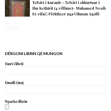
Tefsiri i Kuranit – Tefsiri i shkurtuar i
Ibn Kethirit (4 vëllime)- Muhamed Nesib
Er-rifai | Përkthyer nga Uthman Agolli
DËRGONI LIBRIN QË MUNGON
Emri i librit
Emaili i juaj
Ngarko librin