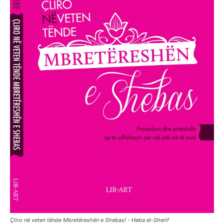
Çliro në veten tënde Mbretëreshën e Shebas! - Heba el-Sherif