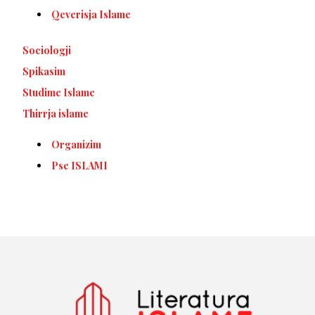
Qeverisja Islame
Sociologji
Spikasim
Studime Islame
Thirrja islame
Organizim
Pse ISLAMI