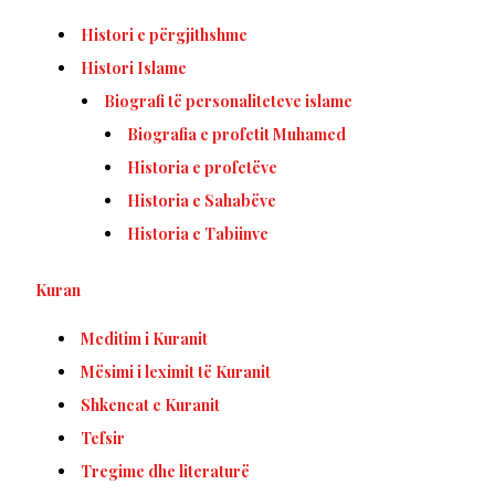
Histori e përgjithshme
Histori Islame
Biografi të personaliteteve islame
Biografia e profetit Muhamed
Historia e profetëve
Historia e Sahabëve
Historia e Tabiinve
Kuran
Meditim i Kuranit
Mësimi i leximit të Kuranit
Shkencat e Kuranit
Tefsir
Tregime dhe literaturë