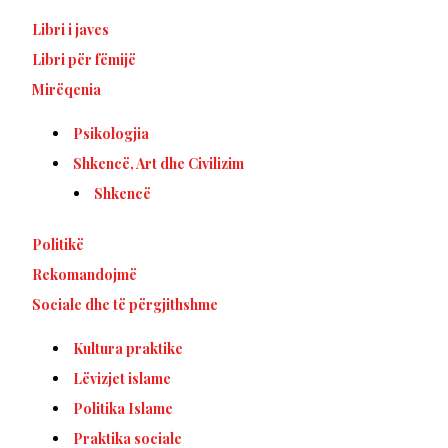
Libri i javes
Libri për fëmijë
Mirëqenia
Psikologjia
Shkencë, Art dhe Civilizim
Shkencë
Politikë
Rekomandojmë
Sociale dhe të përgjithshme
Kultura praktike
Lëvizjet islame
Politika Islame
Praktika sociale