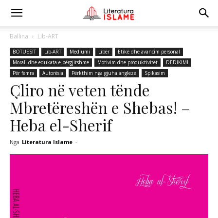
Ballina
Lib-ART
BOTUESIT
Lib-ART
Mediumi
Libër
Etikë dhe avancim personal
Morali dhe edukata e përgjitshme
Motivim dhe produktivitet
DEDIKIMI
Për femra
Autorësia
Përkthim nga gjuha angleze
Spikasim
Çliro në veten tënde
Mbretëreshën e Shebas! –
Heba el-Sherif
Nga
Literatura Islame
-