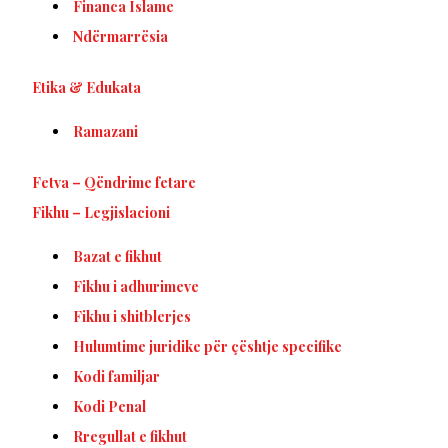
Financa Islame
Ndërmarrësia
Etika & Edukata
Ramazani
Fetva – Qëndrime fetare
Fikhu – Legjislacioni
Bazat e fikhut
Fikhu i adhurimeve
Fikhu i shitblerjes
Hulumtime juridike për çështje specifike
Kodi familjar
Kodi Penal
Rregullat e fikhut