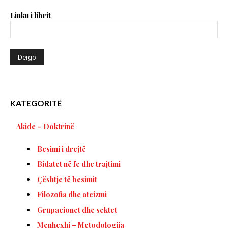
Linku i librit
KATEGORITË
Akide – Doktrinë
Besimi i drejtë
Bidatet në fe dhe trajtimi
Çështje të besimit
Filozofia dhe ateizmi
Grupacionet dhe sektet
Menhexhi – Metodologjia