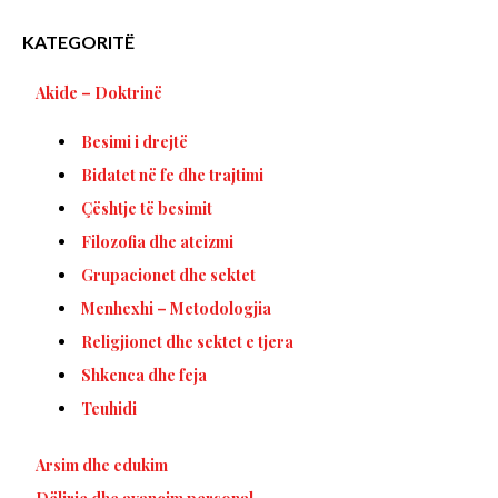
KATEGORITË
Akide – Doktrinë
Besimi i drejtë
Bidatet në fe dhe trajtimi
Çështje të besimit
Filozofia dhe ateizmi
Grupacionet dhe sektet
Menhexhi – Metodologjia
Religjionet dhe sektet e tjera
Shkenca dhe feja
Teuhidi
Arsim dhe edukim