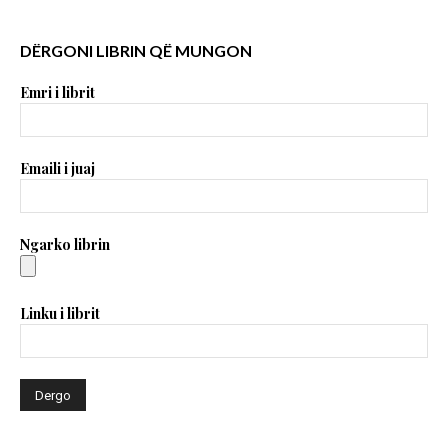
DËRGONI LIBRIN QË MUNGON
Emri i librit
Emaili i juaj
Ngarko librin
Linku i librit