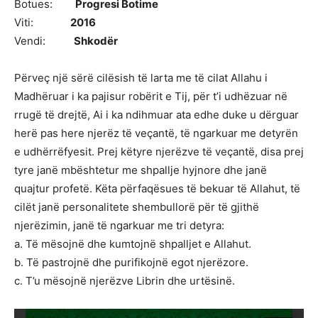
Botues:
Progresi Botime
Viti:
2016
Vendi:
Shkodër
Përveç një sërë cilësish të larta me të cilat Allahu i
Madhëruar i ka pajisur robërit e Tij, për t’i udhëzuar në
rrugë të drejtë, Ai i ka ndihmuar ata edhe duke u dërguar
herë pas here njerëz të veçantë, të ngarkuar me detyrën
e udhërrëfyesit. Prej këtyre njerëzve të veçantë, disa prej
tyre janë mbështetur me shpallje hyjnore dhe janë
quajtur profetë. Këta përfaqësues të bekuar të Allahut, të
cilët janë personalitete shembullorë për të gjithë
njerëzimin, janë të ngarkuar me tri detyra:
a. Të mësojnë dhe kumtojnë shpalljet e Allahut.
b. Të pastrojnë dhe purifikojnë egot njerëzore.
c. T’u mësojnë njerëzve Librin dhe urtësinë.