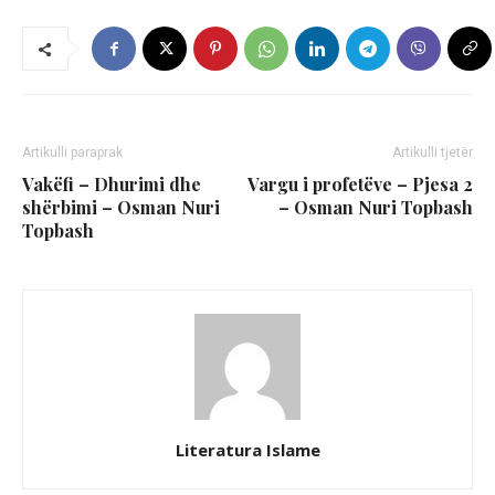
Artikulli paraprak
Artikulli tjetër
Vakëfi – Dhurimi dhe
Vargu i profetëve – Pjesa 2
shërbimi – Osman Nuri
– Osman Nuri Topbash
Topbash
Literatura Islame