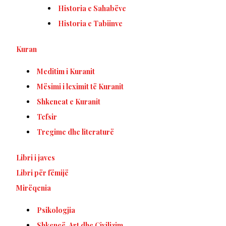
Historia e Sahabëve
Historia e Tabiinve
Kuran
Meditim i Kuranit
Mësimi i leximit të Kuranit
Shkencat e Kuranit
Tefsir
Tregime dhe literaturë
Libri i javes
Libri për fëmijë
Mirëqenia
Psikologjia
Shkencë, Art dhe Civilizim