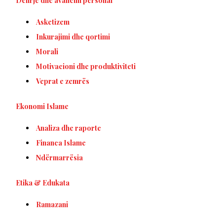
Dëlirje dhe avancim personal
Asketizem
Inkurajimi dhe qortimi
Morali
Motivacioni dhe produktiviteti
Veprat e zemrës
Ekonomi Islame
Analiza dhe raporte
Financa Islame
Ndërmarrësia
Etika & Edukata
Ramazani