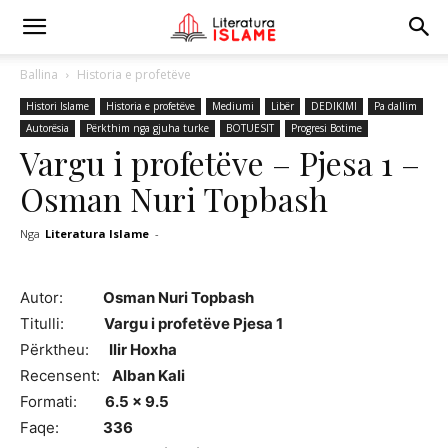
Ballina
Historia e profetëve
Histori Islame
Historia e profetëve
Mediumi
Libër
DEDIKIMI
Pa dallim
Autorësia
Përkthim nga gjuha turke
BOTUESIT
Progresi Botime
Vargu i profetëve – Pjesa 1 –
Osman Nuri Topbash
Nga
Literatura Islame
-
Autor:
Osman Nuri Topbash
Titulli:
Vargu i profetëve Pjesa 1
Përktheu:
Ilir Hoxha
Recensent:
Alban Kali
Formati:
6.5 x 9.5
Faqe:
336