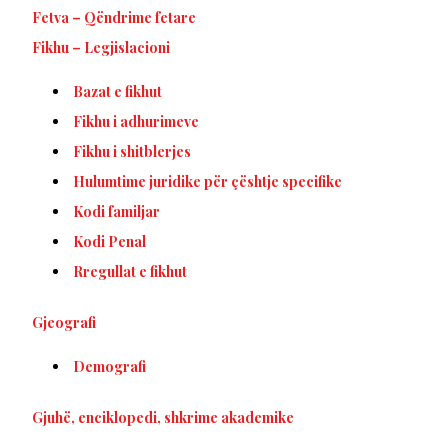
Fetva – Qëndrime fetare
Fikhu – Legjislacioni
Bazat e fikhut
Fikhu i adhurimeve
Fikhu i shitblerjes
Hulumtime juridike për çështje specifike
Kodi familjar
Kodi Penal
Rregullat e fikhut
Gjeografi
Demografi
Gjuhë, enciklopedi, shkrime akademike