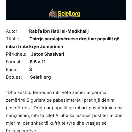
Autor:
Rabi’a ibn Hadi el-Medkhalij
Titulli:
Thirrje paralajmëruese drejtuar popullit që
mbart mbi krye Zemërimin
Përktheu:
Jeton Shasivari
Formati:
8.5 x 11
Faqe:
8
Botues:
Selefi.org
“Dhe kështu tërhoqën mbi vete zemërim përmbi
zemërim! Sigurisht që pabesimtarët i pret një dënim
poshtërues.” Drejtuar popullit që mbart poshtërimin dhe
nënçmimin, mbi të cilët Allahu ka lëshuar poshtërim dhe
mjerim, për shkak të kufrit të tyre dhe vrasjes së
Pejgamberëve