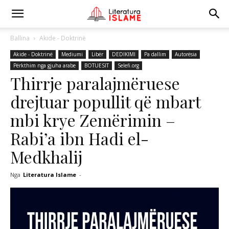
Ballina
Akide - Doktrinë
Akide - Doktrinë
Mediumi
Libër
DEDIKIMI
Pa dallim
Autorësia
Përkthim nga gjuha arabe
BOTUESIT
Selefi.org
Thirrje paralajmëruese
drejtuar popullit që mbart
mbi krye Zemërimin –
Rabi’a ibn Hadi el-
Medkhalij
Nga
Literatura Islame
-