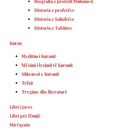
Biografia e profetit Muhamed
Historia e profetëve
Historia e Sahabëve
Historia e Tabiinve
Kuran
Meditim i Kuranit
Mësimi i leximit të Kuranit
Shkencat e Kuranit
Tefsir
Tregime dhe literaturë
Libri i javes
Libri për fëmijë
Mirëqenia