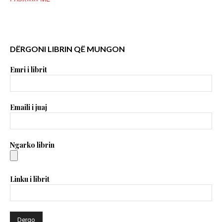
DËRGONI LIBRIN QË MUNGON
Emri i librit
Emaili i juaj
Ngarko librin
Linku i librit