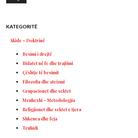
KATEGORITË
Akide – Doktrinë
Besimi i drejtë
Bidatet në fe dhe trajtimi
Çështje të besimit
Filozofia dhe ateizmi
Grupacionet dhe sektet
Menhexhi – Metodologjia
Religjionet dhe sektet e tjera
Shkenca dhe feja
Teuhidi