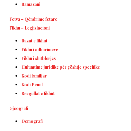
Ramazani
Fetva – Qëndrime fetare
Fikhu – Legjislacioni
Bazat e fikhut
Fikhu i adhurimeve
Fikhu i shitblerjes
Hulumtime juridike për çështje specifike
Kodi familjar
Kodi Penal
Rregullat e fikhut
Gjeografi
Demografi