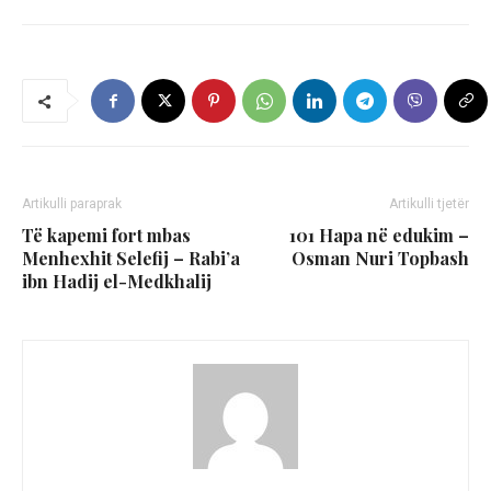
Artikulli paraprak
Artikulli tjetër
Të kapemi fort mbas
101 Hapa në edukim –
Menhexhit Selefij – Rabi’a
Osman Nuri Topbash
ibn Hadij el-Medkhalij