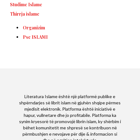
Studime Islame
Thirrja islame
Organizim
Pse ISLAMI
Literatura Islame është një platformë publike e
shpërndarjes së librit islam në gjuhën shqipe përmes
mjedisit elektronik. Platforma është iniciativë e
hapur, vullnetare dhe jo profitabile. Platforma ka
synim kryesorë të promovojë librin islam, ky shërbim i
bëhet komunitetit me shpresë se kontribuon në
përmbushjen e nevojave për dije & informacion si