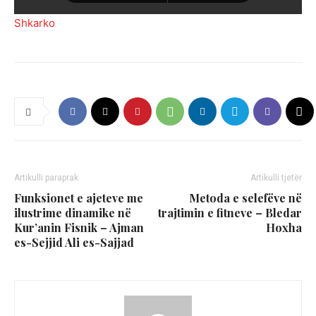
Shkarko
Artikulli paraprak
Artikulli tjetër
Funksionet e ajeteve me
Metoda e selefëve në
ilustrime dinamike në
trajtimin e fitneve – Bledar
Kur’anin Fisnik – Ajman
Hoxha
es-Sejjid Ali es-Sajjad