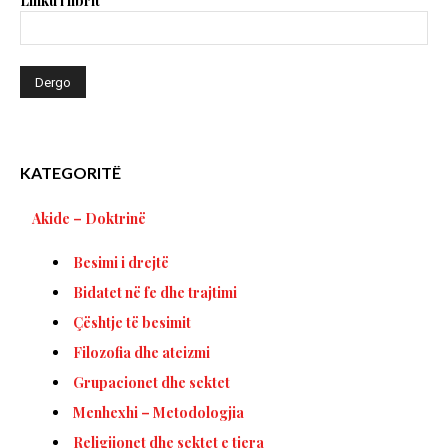
Linku i librit
KATEGORITË
Akide – Doktrinë
Besimi i drejtë
Bidatet në fe dhe trajtimi
Çështje të besimit
Filozofia dhe ateizmi
Grupacionet dhe sektet
Menhexhi – Metodologjia
Religjionet dhe sektet e tjera