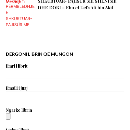
SHKURTUAR- PAJISUR ME SHËNIME
DHE DOBI – Ebu el Uefa Ali bin Akil
DËRGONI LIBRIN QË MUNGON
Emri i librit
Emaili i juaj
Ngarko librin