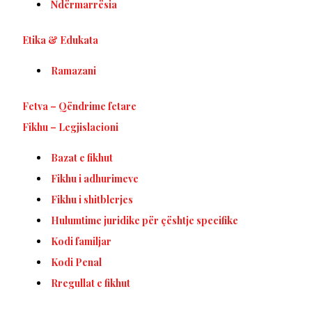
Ndërmarrësia
Etika & Edukata
Ramazani
Fetva – Qëndrime fetare
Fikhu – Legjislacioni
Bazat e fikhut
Fikhu i adhurimeve
Fikhu i shitblerjes
Hulumtime juridike për çështje specifike
Kodi familjar
Kodi Penal
Rregullat e fikhut