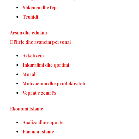
Shkenca dhe feja
Teuhidi
Arsim dhe edukim
Dëlirje dhe avancim personal
Asketizem
Inkurajimi dhe qortimi
Morali
Motivacioni dhe produktiviteti
Veprat e zemrës
Ekonomi Islame
Analiza dhe raporte
Financa Islame