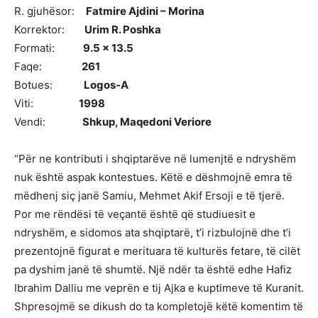
R. gjuhësor:
Fatmire Ajdini – Morina
Korrektor:
Urim R. Poshka
Formati:
9.5 x 13.5
Faqe:
261
Botues:
Logos-A
Viti:
1998
Vendi:
Shkup, Maqedoni Veriore
“Për ne kontributi i shqiptarëve në lumenjtë e ndryshëm
nuk është aspak kontestues. Këtë e dëshmojnë emra të
mëdhenj siç janë Samiu, Mehmet Akif Ersoji e të tjerë.
Por me rëndësi të veçantë është që studiuesit e
ndryshëm, e sidomos ata shqiptarë, t’i rizbulojnë dhe t’i
prezentojnë figurat e merituara të kulturës fetare, të cilët
pa dyshim janë të shumtë. Një ndër ta është edhe Hafiz
Ibrahim Dalliu me veprën e tij Ajka e kuptimeve të Kuranit.
Shpresojmë se dikush do ta kompletojë këtë komentim të