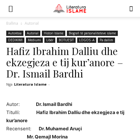
Ballina
Autorial
Autorësia
Autorial
Histori Islame
Biografi të personaliteteve islame
DEDIKIMI
Mediumi
Libër
BOTUESIT
LOGOS -A
Pa dallim
Hafiz Ibrahim Dalliu dhe
ekzegjeza e tij kur’anore –
Dr. Ismail Bardhi
Nga
Literatura Islame
-
Autor:
Dr. Ismail Bardhi
Titulli:
Hafiz Ibrahim Dalliu dhe ekzegjeza e tij
kur’anore
Recensent:
Dr. Muhamed Aruçi
Mr. Qemajl Morina