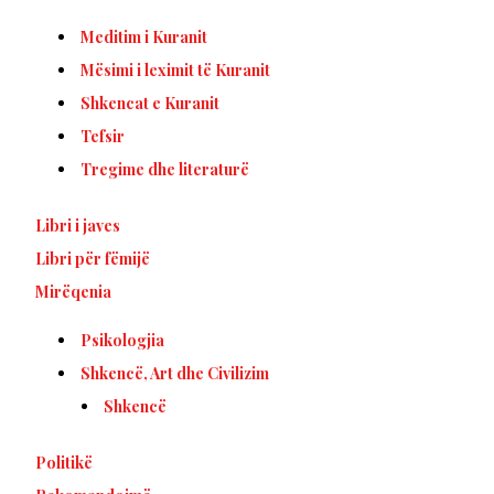
Meditim i Kuranit
Mësimi i leximit të Kuranit
Shkencat e Kuranit
Tefsir
Tregime dhe literaturë
Libri i javes
Libri për fëmijë
Mirëqenia
Psikologjia
Shkencë, Art dhe Civilizim
Shkencë
Politikë