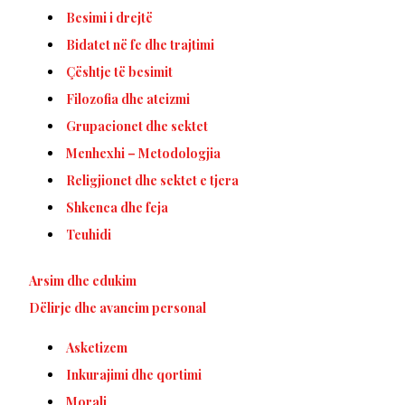
Besimi i drejtë
Bidatet në fe dhe trajtimi
Çështje të besimit
Filozofia dhe ateizmi
Grupacionet dhe sektet
Menhexhi – Metodologjia
Religjionet dhe sektet e tjera
Shkenca dhe feja
Teuhidi
Arsim dhe edukim
Dëlirje dhe avancim personal
Asketizem
Inkurajimi dhe qortimi
Morali