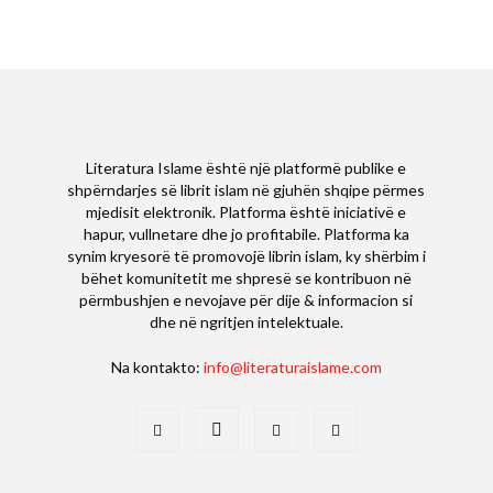
Literatura Islame është një platformë publike e
shpërndarjes së librit islam në gjuhën shqipe përmes
mjedisit elektronik. Platforma është iniciativë e
hapur, vullnetare dhe jo profitabile. Platforma ka
synim kryesorë të promovojë librin islam, ky shërbim i
bëhet komunitetit me shpresë se kontribuon në
përmbushjen e nevojave për dije & informacion si
dhe në ngritjen intelektuale.
Na kontakto:
info@literaturaislame.com