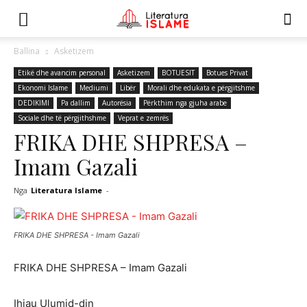
Ballina
Asketizem
Etikë dhe avancim personal
Asketizem
BOTUESIT
Botues Privat
Ekonomi Islame
Mediumi
Libër
Morali dhe edukata e përgjitshme
DEDIKIMI
Pa dallim
Autorësia
Përkthim nga gjuha arabe
Sociale dhe të përgjithshme
Veprat e zemrës
FRIKA DHE SHPRESA –
Imam Gazali
Nga
Literatura Islame
-
FRIKA DHE SHPRESA - Imam Gazali
FRIKA DHE SHPRESA – Imam Gazali
Ihjau Ulumid-din