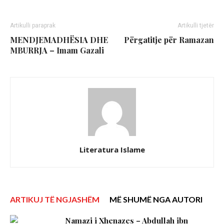
Artikulli paraprak
Artikulli tjetër
MENDJEMADHËSIA DHE
Përgatitje për Ramazan
MBURRJA – Imam Gazali
Literatura Islame
ARTIKUJ TË NGJASHËM
MË SHUMË NGA AUTORI
Namazi i Xhenazes – Abdullah ibn