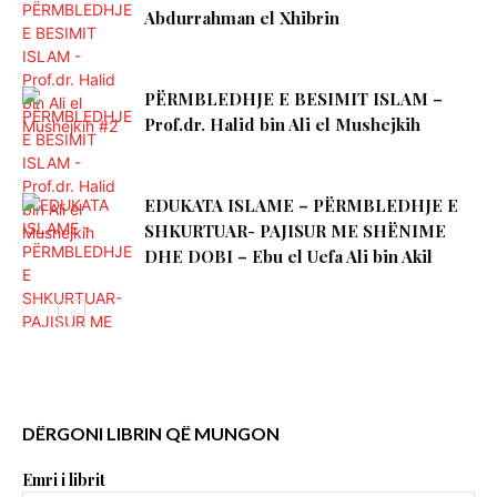
Abdurrahman el Xhibrin
PËRMBLEDHJE E BESIMIT ISLAM –
Prof.dr. Halid bin Ali el Mushejkih
EDUKATA ISLAME – PËRMBLEDHJE E
SHKURTUAR- PAJISUR ME SHËNIME
DHE DOBI – Ebu el Uefa Ali bin Akil
DËRGONI LIBRIN QË MUNGON
Emri i librit