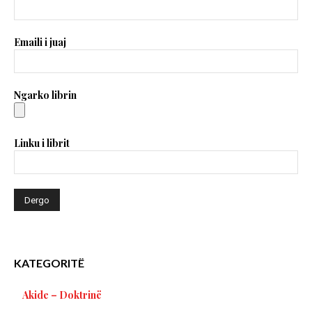
Emaili i juaj
Ngarko librin
Linku i librit
KATEGORITË
Akide – Doktrinë