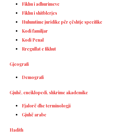
Fikhu i adhurimeve
Fikhu i shitblerjes
Hulumtime juridike për çështje specifike
Kodi familjar
Kodi Penal
Rregullat e fikhut
Gjeografi
Demografi
Gjuhë, enciklopedi, shkrime akademike
Fjalorë dhe terminologji
Gjuhë arabe
Hadith