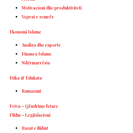
Motivacioni dhe produktiviteti
Veprat e zemrës
Ekonomi Islame
Analiza dhe raporte
Financa Islame
Ndërmarrësia
Etika & Edukata
Ramazani
Fetva – Qëndrime fetare
Fikhu – Legjislacioni
Bazat e fikhut