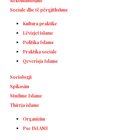
Rekomandojmë
Sociale dhe të përgjithshme
Kultura praktike
Lëvizjet islame
Politika Islame
Praktika sociale
Qeverisja Islame
Sociologji
Spikasim
Studime Islame
Thirrja islame
Organizim
Pse ISLAMI