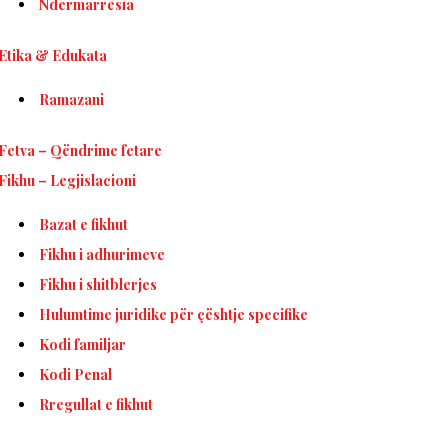
Ndërmarrësia
Etika & Edukata
Ramazani
Fetva – Qëndrime fetare
Fikhu – Legjislacioni
Bazat e fikhut
Fikhu i adhurimeve
Fikhu i shitblerjes
Hulumtime juridike për çështje specifike
Kodi familjar
Kodi Penal
Rregullat e fikhut