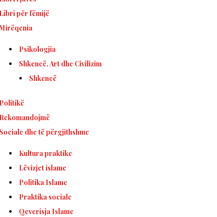
Libri për fëmijë
Mirëqenia
Psikologjia
Shkencë, Art dhe Civilizim
Shkencë
Politikë
Rekomandojmë
Sociale dhe të përgjithshme
Kultura praktike
Lëvizjet islame
Politika Islame
Praktika sociale
Qeverisja Islame