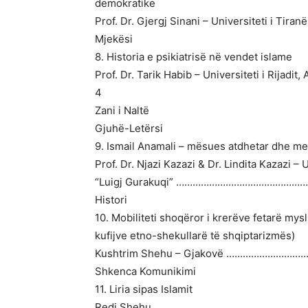
demokratike
Prof. Dr. Gjergj Sinani – Universiteti i 
Mjekësi
8. Historia e psikiatrisë në vendet islame
Prof. Dr. Tarik Habib – Universiteti i Rijadi
4
Zani i Naltë
Gjuhë-Letërsi
9. Ismail Anamali – mësues atdhetar dhe me
Prof. Dr. Njazi Kazazi & Dr. Lindita Kazazi – 
“Luigj Gurakuqi” ……………………………………
Histori
10. Mobiliteti shoqëror i krerëve fetarë mys
kufijve etno-shekullarë të shqiptarizmës)
Kushtrim Shehu – Gjakovë …………………
Shkenca Komunikimi
11. Liria sipas Islamit
Redi Shehu …………………………………………………