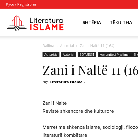
Kycu / Regjistrohu
Literatura
SHTËPIA
TË GJITHA
Ballina
Autorial
Zani i Naltë 11 (164)
Islame
Autorësia
Autorial
BOTUESIT
Komuniteti Mysliman i Shq
Zani i Naltë 11 (1
Nga
Literatura Islame
-
Zani i Naltë
Revistë shkencore dhe kulturore
Merret me shkenca islame, sociologji, filozofi
literaturë kombëtare