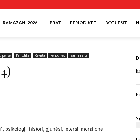
RAMAZANI 2026
LIBRAT
PERIODIKËT
BOTUESIT
N
ipërisë
Periodikë
Revista
Periodikët
Zani i naltë
D
64)
Em
Em
Ng
, psikologji, histori, gjuhësi, letërsi, moral dhe
Li