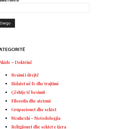
ATEGORITË
Akide – Doktrinë
Besimi i drejtë
Bidatet në fe dhe trajtimi
Çështje të besimit
Filozofia dhe ateizmi
Grupacionet dhe sektet
Menhexhi – Metodologjia
Religjionet dhe sektet e tjera