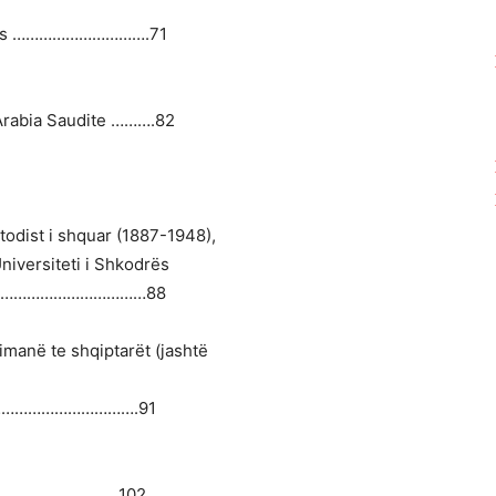
Tiranës ………………………….71
t, Arabia Saudite ……….82
todist i shquar (1887-1948),
Universiteti i Shkodrës
…………………………………88
limanë te shqiptarët (jashtë
………………………………….91
……………………..102