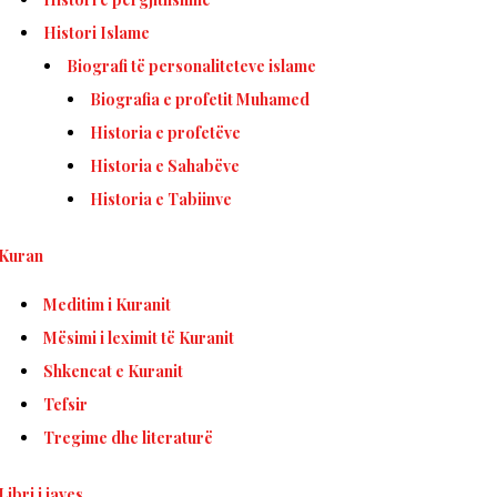
Histori Islame
Biografi të personaliteteve islame
Biografia e profetit Muhamed
Historia e profetëve
Historia e Sahabëve
Historia e Tabiinve
Kuran
Meditim i Kuranit
Mësimi i leximit të Kuranit
Shkencat e Kuranit
Tefsir
Tregime dhe literaturë
Libri i javes