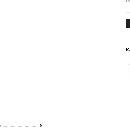
K
Bedër …………………………..5