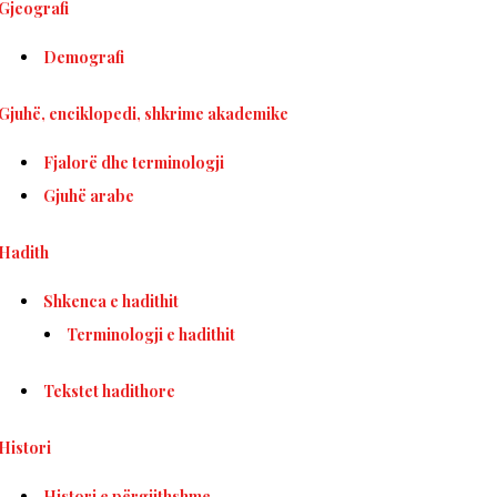
Gjeografi
Demografi
Gjuhë, enciklopedi, shkrime akademike
Fjalorë dhe terminologji
Gjuhë arabe
Hadith
Shkenca e hadithit
Terminologji e hadithit
Tekstet hadithore
Histori
Histori e përgjithshme