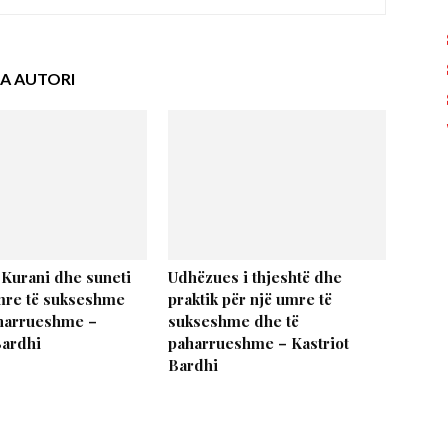
A AUTORI
 Kurani dhe suneti
Udhëzues i thjeshtë dhe
mre të sukseshme
praktik për një umre të
aharrueshme –
sukseshme dhe të
Bardhi
paharrueshme – Kastriot
Bardhi