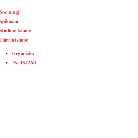
Sociologji
Spikasim
Studime Islame
Thirrja islame
Organizim
Pse ISLAMI