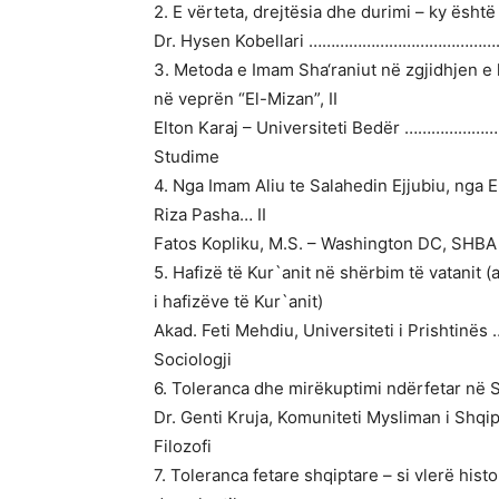
2. E vërteta, drejtësia dhe durimi – ky është
Dr. Hysen Kobellari …………………………………
3. Metoda e Imam Sha‘raniut në zgjidhjen e 
në veprën “El-Mizan”, II
Elton Karaj – Universiteti Bedër ………
Studime
4. Nga Imam Aliu te Salahedin Ejjubiu, nga 
Riza Pasha… II
Fatos Kopliku, M.S. – Washington DC, 
5. Hafizë të Kur`anit në shërbim të vatanit (
i hafizëve të Kur`anit)
Akad. Feti Mehdiu, Universiteti i Prish
Sociologji
6. Toleranca dhe mirëkuptimi ndërfetar në
Dr. Genti Kruja, Komuniteti Mysliman i S
Filozofi
7. Toleranca fetare shqiptare – si vlerë histo