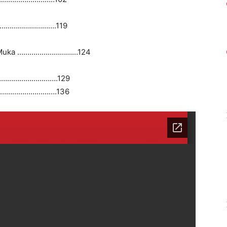
…………………………….119
qet Muka …………………………124
……………………………….129
……………………………….136