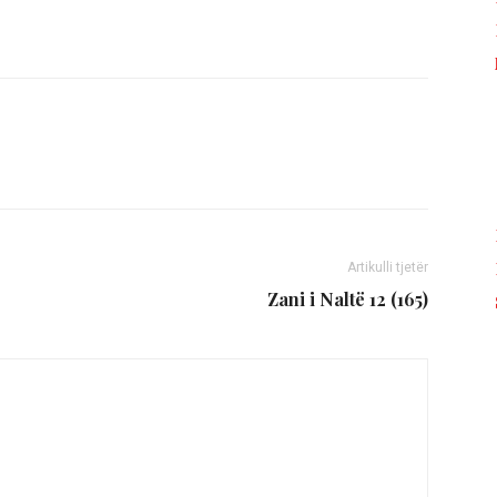
Artikulli tjetër
Zani i Naltë 12 (165)