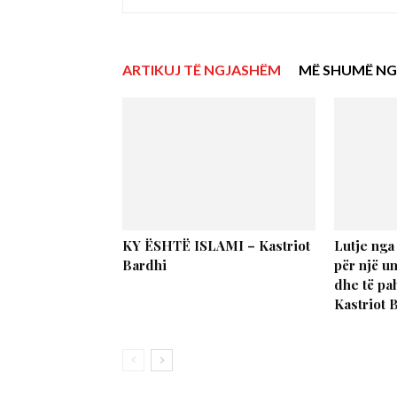
ARTIKUJ TË NGJASHËM
MË SHUMË NG
KY ËSHTË ISLAMI – Kastriot
Lutje nga
Bardhi
për një u
dhe të p
Kastriot 