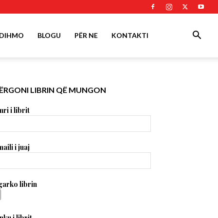
DIHMO
BLOGU
PËR NE
KONTAKTI
ËRGONI LIBRIN QË MUNGON
ri i librit
aili i juaj
arko librin
nku i librit