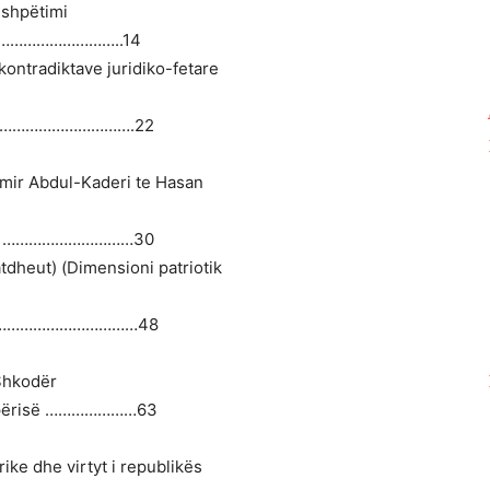
 shpëtimi
…………………………..14
kontradiktave juridiko-fetare
…………………………………….22
Emir Abdul-Kaderi te Hasan
SHBA …………………………30
atdheut) (Dimensioni patriotik
tinës ……………………………48
 Shkodër
hqipërisë …………………63
rike dhe virtyt i republikës