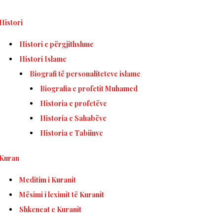
Histori
Histori e përgjithshme
Histori Islame
Biografi të personaliteteve islame
Biografia e profetit Muhamed
Historia e profetëve
Historia e Sahabëve
Historia e Tabiinve
Kuran
Meditim i Kuranit
Mësimi i leximit të Kuranit
Shkencat e Kuranit