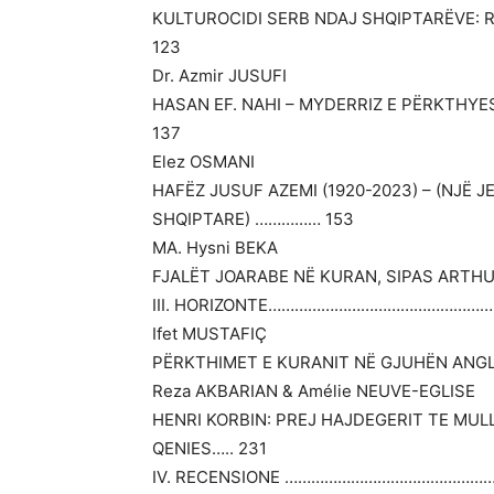
KULTUROCIDI SERB NDAJ SHQIPTARËVE: 
123
Dr. Azmir JUSUFI
HASAN EF. NAHI – MYDERRIZ E PËRKTHYES
137
Elez OSMANI
HAFËZ JUSUF AZEMI (1920-2023) – (NJË 
SHQIPTARE) …………… 153
MA. Hysni BEKA
FJALËT JOARABE NË KURAN, SIPAS AR
III. HORIZONTE…………………………………………
Ifet MUSTAFIÇ
PËRKTHIMET E KURANIT NË GJUHËN ANGLE
Reza AKBARIAN & Amélie NEUVE-EGLISE
HENRI KORBIN: PREJ HAJDEGERIT TE MUL
QENIES….. 231
IV. RECENSIONE ………………………………………