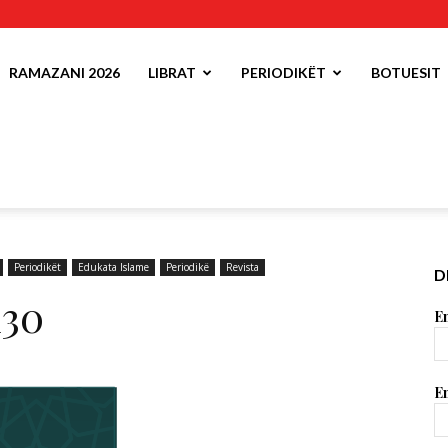
RAMAZANI 2026
LIBRAT
PERIODIKËT
BOTUESIT
Periodikët
Edukata Islame
Periodikë
Revista
D
130
Em
Em