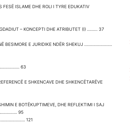
FESË ISLAME DHE ROLI I TYRE EDUKATIV
GDADIUT – KONCEPTI DHE ATRIBUTET (I) ……… 37
SONË BESIMORE E JURIDIKE NDËR SHEKUJ ……………………
……………….. 63
 REFERENCË E SHKENCAVE DHE SHKENCËTARËVE
IMIN E BOTËKUPTIMEVE, DHE REFLEKTIMI I SAJ
……….. 95
………………………. 121