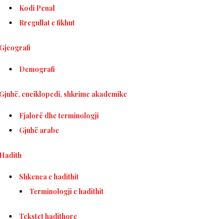
Kodi Penal
Rregullat e fikhut
Gjeografi
Demografi
Gjuhë, enciklopedi, shkrime akademike
Fjalorë dhe terminologji
Gjuhë arabe
Hadith
Shkenca e hadithit
Terminologji e hadithit
Tekstet hadithore