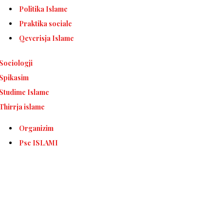
Politika Islame
Praktika sociale
Qeverisja Islame
Sociologji
Spikasim
Studime Islame
Thirrja islame
Organizim
Pse ISLAMI