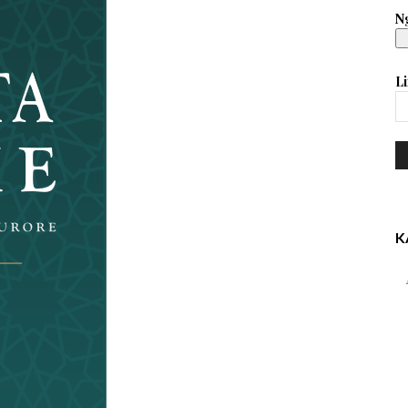
Ng
Li
K