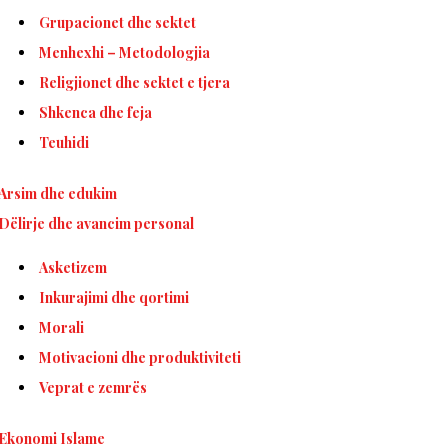
Grupacionet dhe sektet
Menhexhi – Metodologjia
Religjionet dhe sektet e tjera
Shkenca dhe feja
Teuhidi
Arsim dhe edukim
Dëlirje dhe avancim personal
Asketizem
Inkurajimi dhe qortimi
Morali
Motivacioni dhe produktiviteti
Veprat e zemrës
Ekonomi Islame