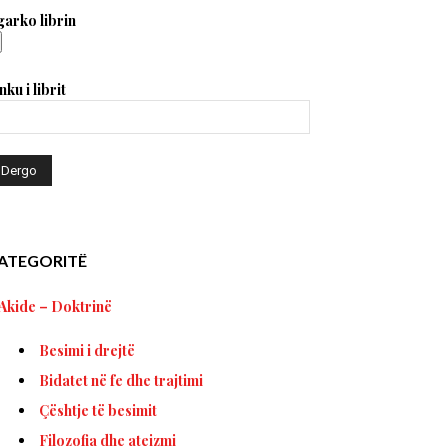
arko librin
nku i librit
ATEGORITË
Akide – Doktrinë
Besimi i drejtë
Bidatet në fe dhe trajtimi
Çështje të besimit
Filozofia dhe ateizmi