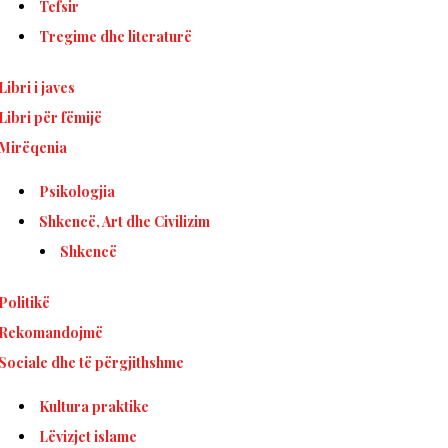
Tefsir
Tregime dhe literaturë
Libri i javes
Libri për fëmijë
Mirëqenia
Psikologjia
Shkencë, Art dhe Civilizim
Shkencë
Politikë
Rekomandojmë
Sociale dhe të përgjithshme
Kultura praktike
Lëvizjet islame