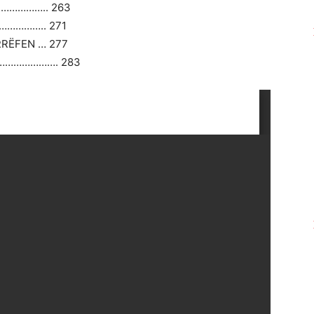
……………….. 263
……………….. 271
RRËFEN … 277
………………. 283