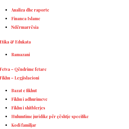
Analiza dhe raporte
Financa Islame
Ndërmarrësia
Etika & Edukata
Ramazani
Fetva – Qëndrime fetare
Fikhu – Legjislacioni
Bazat e fikhut
Fikhu i adhurimeve
Fikhu i shitblerjes
Hulumtime juridike për çështje specifike
Kodi familjar