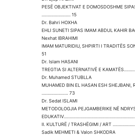
PESË OBJEKTIVAT E DOMOSDOSHME SIPAS 
…………………… 15
Dr. Bahri HOXHA
EHLI SUNETI SIPAS IMAM ABDUL KAHIR BA
Nexhat IBRAHIMI
IMAM MATURIDIU, SHPIRTI I TRADITËS 
51
Dr. Islam HASANI
TREGTIA SI ALTERNATIVË E KAMATËS……
Dr. Muhamed STUBLLA
MUHAMED BIN EL HASAN ESH SHEJBANI,
…………………. 73
Dr. Sedat ISLAMI
METODOLOGJIA PEJGAMBERIKE NË NDRYSH
EDUKATIV………………………………………………………
II. KULTURË / TRASHËGIMI / ART …………
Sadik MEHMETI & Valon SHKODRA