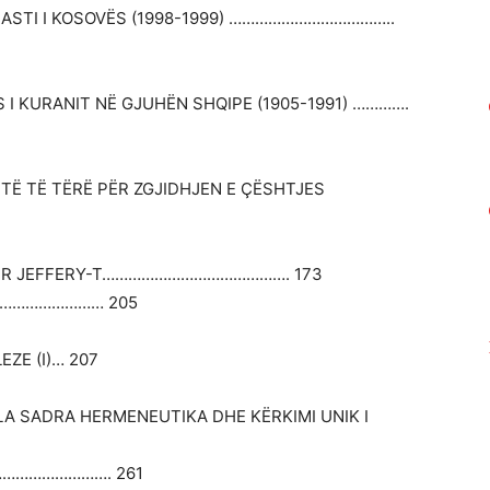
RASTI I KOSOVËS (1998-1999) ………………………………..
 I KURANIT NË GJUHËN SHQIPE (1905-1991) ………….
JETË TË TËRË PËR ZGJIDHJEN E ÇËSHTJES
THUR JEFFERY-T……………………………………. 173
……………………… 205
ZE (I)… 207
LA SADRA HERMENEUTIKA DHE KËRKIMI UNIK I
………………………. 261