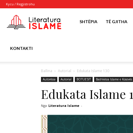
Kycu / Regjistrohu
Literatura
SHTËPIA
TË GJITHA
Islame
KONTAKTI
Ballina
Autorial
Edukata Islame 130
Autorësia
Autorial
BOTUESIT
Bashkësia Islame e Kosovës
Edukata Islame 
Nga
Literatura Islame
-