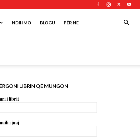
NDIHMO
BLOGU
PËR NE
ËRGONI LIBRIN QË MUNGON
ri i librit
aili i juaj