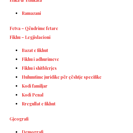
Etika & Edukata
Ramazani
Fetva – Qëndrime fetare
Fikhu – Legjislacioni
Bazat e fikhut
Fikhu i adhurimeve
Fikhu i shitblerjes
Hulumtime juridike për çështje specifike
Kodi familjar
Kodi Penal
Rregullat e fikhut
Gjeografi
Demografi