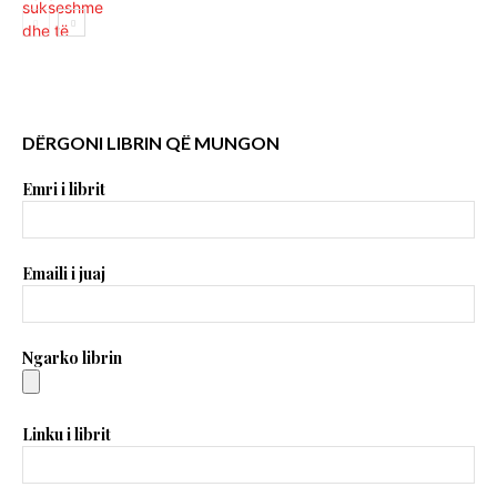
DËRGONI LIBRIN QË MUNGON
Emri i librit
Emaili i juaj
Ngarko librin
Linku i librit