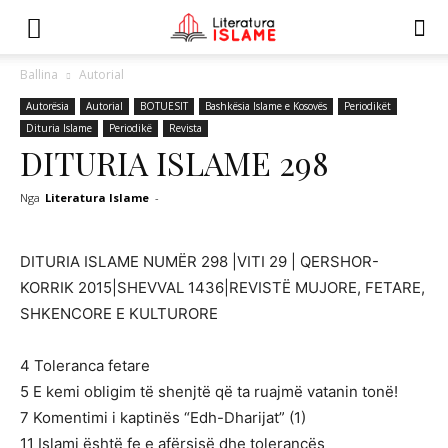
Ballina
Autorial
Autorësia
Autorial
BOTUESIT
Bashkësia Islame e Kosovës
Periodikët
Dituria Islame
Periodikë
Revista
DITURIA ISLAME 298
Nga
Literatura Islame
-
DITURIA ISLAME NUMËR 298 |VITI 29 | QERSHOR-
KORRIK 2015|SHEVVAL 1436|REVISTË MUJORE, FETARE,
SHKENCORE E KULTURORE
4 Toleranca fetare
5 E kemi obligim të shenjtë që ta ruajmë vatanin tonë!
7 Komentimi i kaptinës “Edh-Dharijat” (1)
11 Islami është fe e afërsisë dhe tolerancës