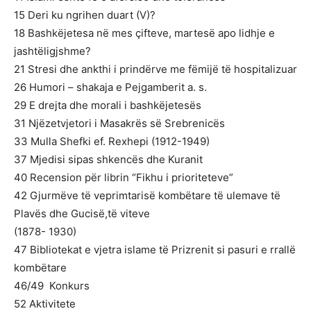
15 Deri ku ngrihen duart (V)?
18 Bashkëjetesa në mes çifteve, martesë apo lidhje e
jashtëligjshme?
21 Stresi dhe ankthi i prindërve me fëmijë të hospitalizuar
26 Humori – shakaja e Pejgamberit a. s.
29 E drejta dhe morali i bashkëjetesës
31 Njëzetvjetori i Masakrës së Srebrenicës
33 Mulla Shefki ef. Rexhepi (1912-1949)
37 Mjedisi sipas shkencës dhe Kuranit
40 Recension për librin “Fikhu i prioriteteve”
42 Gjurmëve të veprimtarisë kombëtare të ulemave të
Plavës dhe Gucisë,të viteve
(1878- 1930)
47 Bibliotekat e vjetra islame të Prizrenit si pasuri e rrallë
kombëtare
46/49 Konkurs
52 Aktivitete