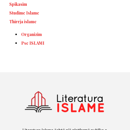
Spikasim
Studime Islame
Thirrja islame
Organizim
Pse ISLAMI
Literatura Islame është një platformë publike e