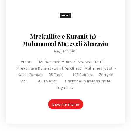
Kuran
Mrekullite e Kuranit (1) –
Muhammed Muteveli Sharaviu
August 11, 2019
Autor: Muhammed Muteveli Sharaviu Titulli:
Mrekullite e Kuranit - Libri I Përktheu: Muhamed Jusufi -
Kajolli Formati: B5 Faqe: 107 Botues: Zëri ynë
Viti: 2001 Vendi: Prishtinë Ky libër mund të
llogaritet...
Lexo më shumë