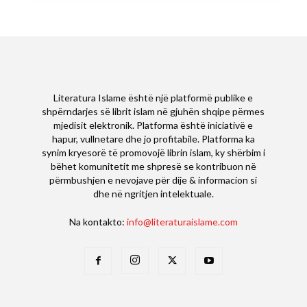
Literatura Islame është një platformë publike e
shpërndarjes së librit islam në gjuhën shqipe përmes
mjedisit elektronik. Platforma është iniciativë e
hapur, vullnetare dhe jo profitabile. Platforma ka
synim kryesorë të promovojë librin islam, ky shërbim i
bëhet komunitetit me shpresë se kontribuon në
përmbushjen e nevojave për dije & informacion si
dhe në ngritjen intelektuale.
Na kontakto:
info@literaturaislame.com