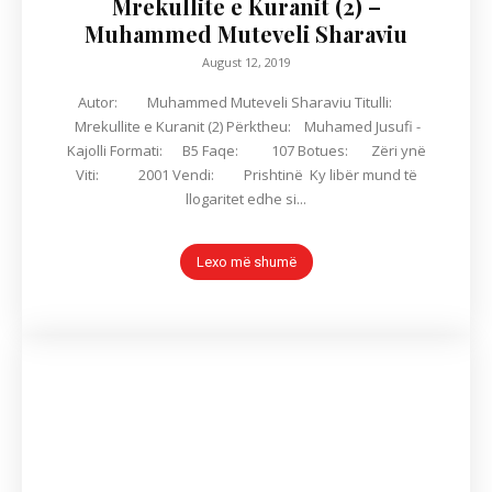
Mrekullite e Kuranit (2) –
Muhammed Muteveli Sharaviu
August 12, 2019
Autor: Muhammed Muteveli Sharaviu Titulli:
Mrekullite e Kuranit (2) Përktheu: Muhamed Jusufi -
Kajolli Formati: B5 Faqe: 107 Botues: Zëri ynë
Viti: 2001 Vendi: Prishtinë Ky libër mund të
llogaritet edhe si...
Lexo më shumë