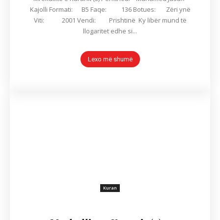
Kajolli Formati: B5 Faqe: 136 Botues: Zëri ynë
Viti: 2001 Vendi: Prishtinë Ky libër mund të
llogaritet edhe si...
Lexo më shumë
Kuran