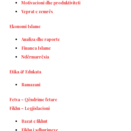
Motivacioni dhe produktiviteti
Veprat e zemrës
Ekonomi Islame
Analiza dhe raporte
Financa Islame
Ndërmarrësia
Etika & Edukata
Ramazani
Fetva – Qëndrime fetare
Fikhu – Legjislacioni
Bazat e fikhut
Fikhu i adhurimeve