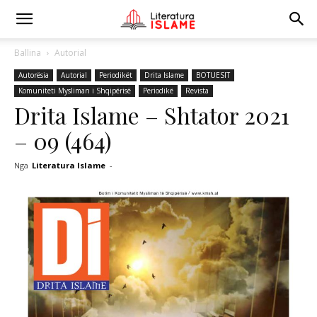
Ballina
Autorial
Autorësia
Autorial
Periodikët
Drita Islame
BOTUESIT
Komuniteti Mysliman i Shqipërisë
Periodikë
Revista
Drita Islame – Shtator 2021
– 09 (464)
Nga
Literatura Islame
-