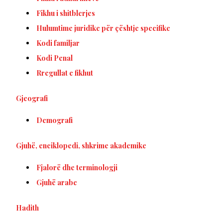
Fikhu i shitblerjes
Hulumtime juridike për çështje specifike
Kodi familjar
Kodi Penal
Rregullat e fikhut
Gjeografi
Demografi
Gjuhë, enciklopedi, shkrime akademike
Fjalorë dhe terminologji
Gjuhë arabe
Hadith