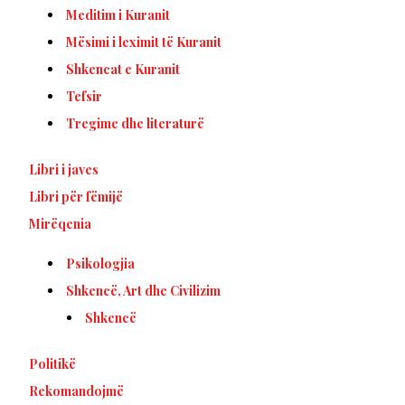
Meditim i Kuranit
Mësimi i leximit të Kuranit
Shkencat e Kuranit
Tefsir
Tregime dhe literaturë
Libri i javes
Libri për fëmijë
Mirëqenia
Psikologjia
Shkencë, Art dhe Civilizim
Shkencë
Politikë
Rekomandojmë