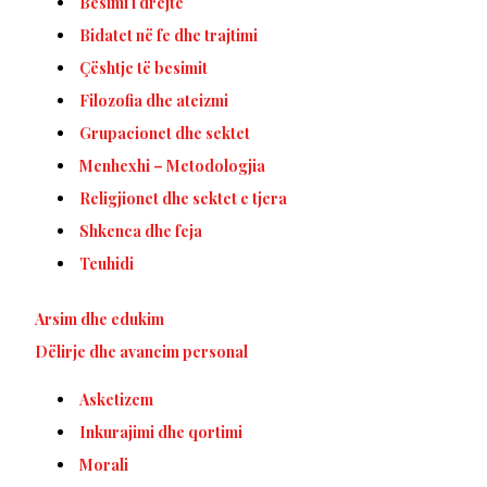
Besimi i drejtë
Bidatet në fe dhe trajtimi
Çështje të besimit
Filozofia dhe ateizmi
Grupacionet dhe sektet
Menhexhi – Metodologjia
Religjionet dhe sektet e tjera
Shkenca dhe feja
Teuhidi
Arsim dhe edukim
Dëlirje dhe avancim personal
Asketizem
Inkurajimi dhe qortimi
Morali