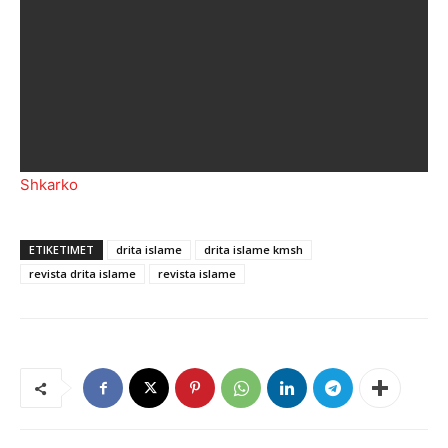
Shkarko
ETIKETIMET
drita islame
drita islame kmsh
revista drita islame
revista islame