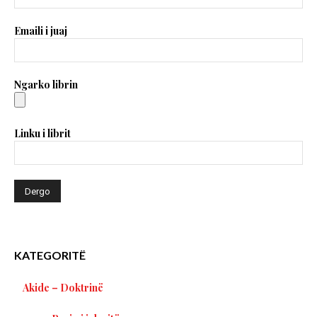
Emaili i juaj
Ngarko librin
Linku i librit
KATEGORITË
Akide – Doktrinë