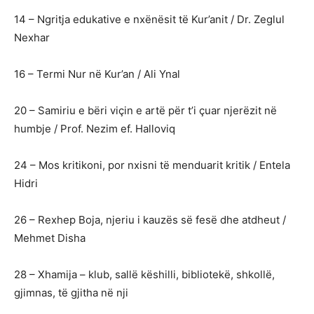
14 – Ngritja edukative e nxënësit të Kur’anit / Dr. Zeglul
Nexhar
16 – Termi Nur në Kur’an / Ali Ynal
20 – Samiriu e bëri viçin e artë për t’i çuar njerëzit në
humbje / Prof. Nezim ef. Halloviq
24 – Mos kritikoni, por nxisni të menduarit kritik / Entela
Hidri
26 – Rexhep Boja, njeriu i kauzës së fesë dhe atdheut /
Mehmet Disha
28 – Xhamija – klub, sallë këshilli, bibliotekë, shkollë,
gjimnas, të gjitha në nji