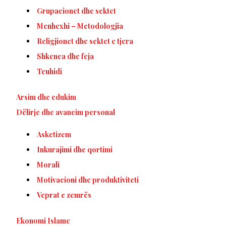
Grupacionet dhe sektet
Menhexhi – Metodologjia
Religjionet dhe sektet e tjera
Shkenca dhe feja
Teuhidi
Arsim dhe edukim
Dëlirje dhe avancim personal
Asketizem
Inkurajimi dhe qortimi
Morali
Motivacioni dhe produktiviteti
Veprat e zemrës
Ekonomi Islame