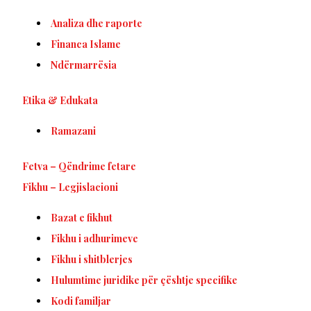
Analiza dhe raporte
Financa Islame
Ndërmarrësia
Etika & Edukata
Ramazani
Fetva – Qëndrime fetare
Fikhu – Legjislacioni
Bazat e fikhut
Fikhu i adhurimeve
Fikhu i shitblerjes
Hulumtime juridike për çështje specifike
Kodi familjar