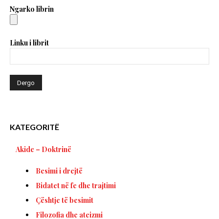
Ngarko librin
Linku i librit
KATEGORITË
Akide – Doktrinë
Besimi i drejtë
Bidatet në fe dhe trajtimi
Çështje të besimit
Filozofia dhe ateizmi