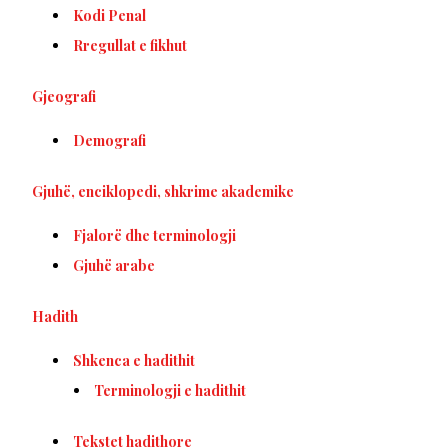
Kodi Penal
Rregullat e fikhut
Gjeografi
Demografi
Gjuhë, enciklopedi, shkrime akademike
Fjalorë dhe terminologji
Gjuhë arabe
Hadith
Shkenca e hadithit
Terminologji e hadithit
Tekstet hadithore