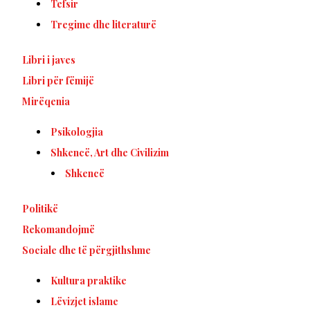
Tefsir
Tregime dhe literaturë
Libri i javes
Libri për fëmijë
Mirëqenia
Psikologjia
Shkencë, Art dhe Civilizim
Shkencë
Politikë
Rekomandojmë
Sociale dhe të përgjithshme
Kultura praktike
Lëvizjet islame