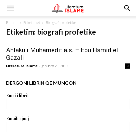
Ballina
Etiketimet
Biografi profetike
Etiketim: biografi profetike
Ahlaku i Muhamedit a.s. – Ebu Hamid el
Gazali
Literatura Islame
-
January 21, 2019
0
DËRGONI LIBRIN QË MUNGON
Emri i librit
Emaili i juaj